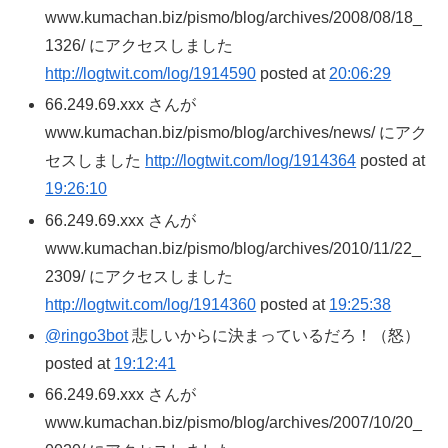
www.kumachan.biz/pismo/blog/archives/2008/08/18_
1326/ にアクセスしました
http://logtwit.com/log/1914590
posted at
20:06:29
66.249.69.xxx さんが
www.kumachan.biz/pismo/blog/archives/news/ にアク
セスしました
http://logtwit.com/log/1914364
posted at
19:26:10
66.249.69.xxx さんが
www.kumachan.biz/pismo/blog/archives/2010/11/22_
2309/ にアクセスしました
http://logtwit.com/log/1914360
posted at
19:25:38
@ringo3bot
悲しいからに決まっているだろ！（怒）
posted at
19:12:41
66.249.69.xxx さんが
www.kumachan.biz/pismo/blog/archives/2007/10/20_