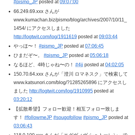
#pismo_JP
posted at
09:07:00
66.249.69.xxx さんが
www.kumachan.biz/pismo/blog/archives/2007/10/11_
1454/ にアクセスしました
http://logtwit.com/log/1911619
posted at
09:03:44
やっほ〜！
#pismo_JP
posted at
07:06:45
ひまだぞ〜。
#pismo_JP
posted at
05:06:18
なるほど、4時じゃね〜の！
#4ji
posted at
04:02:05
150.70.64.xxx さんが「澄川 ロマネスク」で検索して
www.katsunori.com/blog/?1285265896 にアクセスし
ました
http://logtwit.com/log/1910995
posted at
03:20:12
【拡散希望】フォロー歓迎！相互フォロー致しま
す！
#followmeJP
#sougofollow
#pismo_JP
posted at
03:06:43