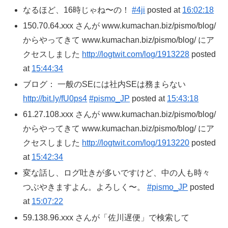
なるほど、16時じゃね〜の！
#4ji
posted at
16:02:18
150.70.64.xxx さんが www.kumachan.biz/pismo/blog/
からやってきて www.kumachan.biz/pismo/blog/ にア
クセスしました
http://logtwit.com/log/1913228
posted
at
15:44:34
ブログ： 一般のSEには社内SEは務まらない
http://bit.ly/fU0ps4
#pismo_JP
posted at
15:43:18
61.27.108.xxx さんが www.kumachan.biz/pismo/blog/
からやってきて www.kumachan.biz/pismo/blog/ にア
クセスしました
http://logtwit.com/log/1913220
posted
at
15:42:34
変な話し、ログ吐きが多いですけど、中の人も時々
つぶやきますよん。よろしく〜。
#pismo_JP
posted
at
15:07:22
59.138.96.xxx さんが「佐川遅便」で検索して