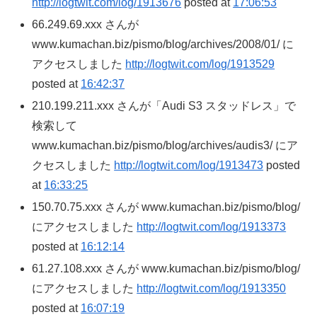
http://logtwit.com/log/1913676
posted at
17:06:53
66.249.69.xxx さんが
www.kumachan.biz/pismo/blog/archives/2008/01/ に
アクセスしました
http://logtwit.com/log/1913529
posted at
16:42:37
210.199.211.xxx さんが「Audi S3 スタッドレス」で
検索して
www.kumachan.biz/pismo/blog/archives/audis3/ にア
クセスしました
http://logtwit.com/log/1913473
posted
at
16:33:25
150.70.75.xxx さんが www.kumachan.biz/pismo/blog/
にアクセスしました
http://logtwit.com/log/1913373
posted at
16:12:14
61.27.108.xxx さんが www.kumachan.biz/pismo/blog/
にアクセスしました
http://logtwit.com/log/1913350
posted at
16:07:19