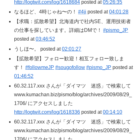
http://logtwit.com/log/1618684
posted at
05:26:35
なるほど、4時じゃね〜の！
#4ji
posted at
04:01:28
【求職：拡散希望】北海道内で社内SE、運用技術者
の仕事を探しています。詳細はDMで！
#pismo_JP
posted at
03:46:52
うしほ〜。 posted at
02:01:27
【拡散希望】フォロー歓迎！相互フォロー致しま
す！
#followmeJP
#sougofollow
#pismo_JP
posted at
01:46:52
60.32.117.xxx さんが「ダイマツ 迷惑」で検索して
www.kumachan.biz/pismo/blog/archives/2009/08/29_
1706/ にアクセスしました
http://logtwit.com/log/1618336
posted at
00:14:10
60.32.117.xxx さんが「ダイマツ 迷惑」で検索して
www.kumachan.biz/pismo/blog/archives/2009/08/29_
1706/ にアクセスしました