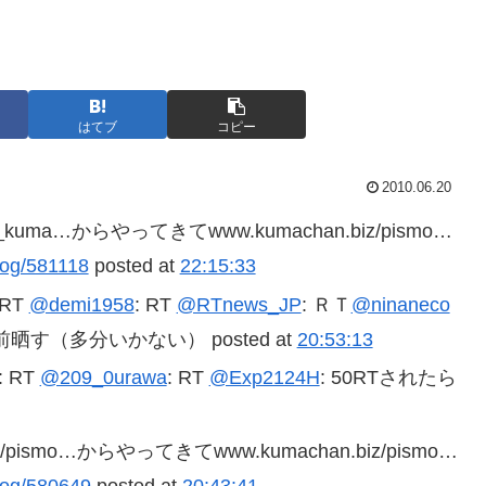
はてブ
コピー
2010.06.20
ismo_kuma…からやってきてwww.kumachan.biz/pismo…
/log/581118
posted at
22:15:33
 RT
@demi1958
: RT
@RTnews_JP
: ＲＴ
@ninaneco
晒す（多分いかない） posted at
20:53:13
: RT
@209_0urawa
: RT
@Exp2124H
: 50RTされたら
biz/pismo…からやってきてwww.kumachan.biz/pismo…
/log/580649
posted at
20:43:41