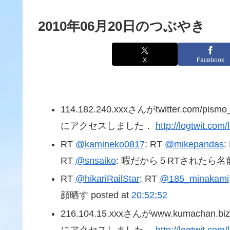
2010年06月20日のつぶやき
X
Facebook
114.182.240.xxxさんがtwitter.com/p
にアクセスしました．
http://logtwit.com
RT
@kamineko0817
: RT
@mikepandas
:
RT
@snsaiko
: 暇だから５RTされたら名前
RT
@hikariRailStar
: RT
@185_minakami
顔晒す posted at
20:52:52
216.104.15.xxxさんがwww.kumachan.
にアクセスしました．
http://logtwit.com