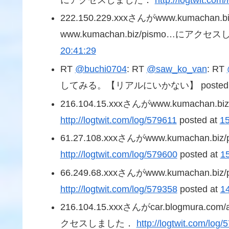
222.150.229.xxxさんがwww.kumacha
www.kumachan.biz/pismo…にアク
20:41:29
RT
@buchi0704
: RT
@saw_ko_van
: RT
してみる。【リアルにいかない】 posted 
216.104.15.xxxさんがwww.kumacha
http://logtwit.com/log/579611
posted at
15
61.27.108.xxxさんがwww.kumachan
http://logtwit.com/log/579600
posted at
1
66.249.68.xxxさんがwww.kumachan
http://logtwit.com/log/579358
posted at
1
216.104.15.xxxさんがcar.blogmura.c
クセスしました．
http://logtwit.com/log