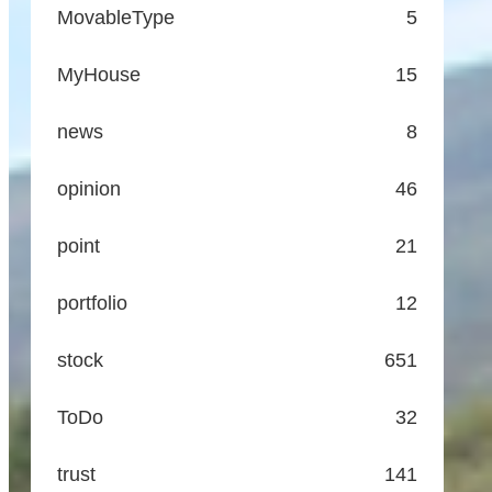
MovableType
5
MyHouse
15
news
8
opinion
46
point
21
portfolio
12
stock
651
ToDo
32
trust
141