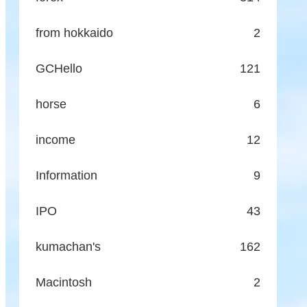
from hokkaido
2
GCHello
121
horse
6
income
12
Information
9
IPO
43
kumachan's
162
Macintosh
2