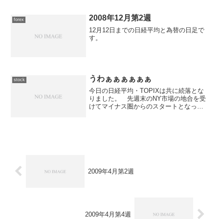
+15EUR/USD 買 0.2
1.3208→1.32089 +17 +0...
2008年12月第2週
forex
12月12日までの日経平均と為替の日足で
す。
うわぁぁぁぁぁぁ
stock
今日の日経平均・TOPIXは共に続落とな
りました。 先週末のNY市場の地合を受
けてマイナス圏からのスタートとなった
東京市場ですが、前場前半ではプラス圏
を伺う展開となる場面もありましたが、
前場後半から後場にかけては総崩れとい
う状況になってしま...
2009年4月第2週
2009年4月第4週