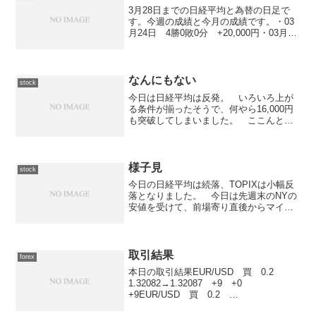
3月28日までの日経平均と為替の日足で
す。今週の成績と今月の成績です。・03
月24日 4勝0敗0分 +20,000円・03月25
日 3勝0敗0分 +13,600円・03月26日
5勝0敗0分 +22,400円・03月27日 2勝0
敗0分 +...
なんにもない
stock
今日は日経平均は反発。 いろいろ上が
る条件が揃ったそうで、何やら16,000円
も突破してしまいました。 ここんとこ
ろの低水準はなんだったんでしょうね。
そんな中、（本当は明日のハズなのに）
何故か信用余力が無く日中の取引はマネ
ックス証券の現物取...
様子見
stock
今日の日経平均は続落、TOPIXは小幅反
落となりました。 今日は先週末のNYの
安値を受けて、前場寄り直後からマイナ
ス圏でのスタートとなりました。 しか
しながら、徐々にマイナス幅を縮小して
いくという動きとなりました。 後場に
入ってからは、前場...
取引結果
forex
本日の取引結果EUR/USD 買 0.2
1.32082→1.32087 +9 +0
+9EUR/USD 買 0.2
1.32079→1.32087 +15 +0