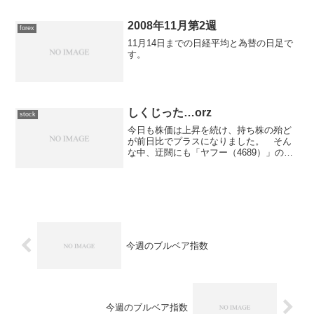
29,164円 +72円総計 37,164円トレード
時間が短...
2008年11月第2週
forex
11月14日までの日経平均と為替の日足で
す。
しくじった…orz
stock
今日も株価は上昇を続け、持ち株の殆ど
が前日比でプラスになりました。 そん
な中、迂闊にも「ヤフー（4689）」の売
りを低めに設定しているのをすっかり忘
れていて、約定されちゃいました。 1株
当たり終値よりも2,000円近く安い値段
で...orz...
今週のブルベア指数
今週のブルベア指数