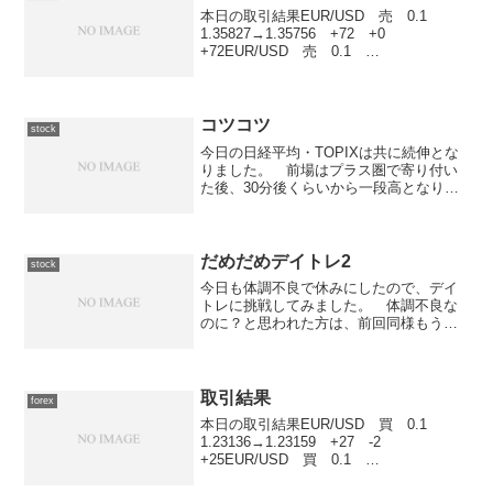
本日の取引結果EUR/USD 売 0.1
1.35827→1.35756 +72 +0
+72EUR/USD 売 0.1
1.35531→1.35525 +6 -1
+5EUR/USD 売 0.1
1.35532→1.35525 +7 -1...
コツコツ
stock
今日の日経平均・TOPIXは共に続伸とな
りました。 前場はプラス圏で寄り付い
た後、30分後くらいから一段高となり揉
み合いの展開となりました。 後場に入
ってからは一段安となりましたがプラス
圏での揉み合いとなり、全体的には上値
の重さと下値の堅さ...
だめだめデイトレ2
stock
今日も体調不良で休みにしたので、デイ
トレに挑戦してみました。 体調不良な
のに？と思われた方は、前回同様もう一
つの別館のエントリに理由が書いてあり
ますので、そちらをご覧ください。今日
の相場は全体的に下落傾向にあるようで
日経平均もTOPIXも1...
取引結果
forex
本日の取引結果EUR/USD 買 0.1
1.23136→1.23159 +27 -2
+25EUR/USD 買 0.1
1.23118→1.23159 +49 -2 +47合計