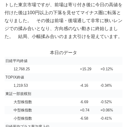
トした東京市場ですが、前場は寄り付き後に今日の高値を
付けた後は100円以上の下落を見せてマイナス圏に転落と
なりました。 その後は前場・後場通して非常に狭いレン
ジでの揉み合いとなり、方向感のない動きに終始しまし
た。 結局、小幅揉み合いのまま大引けを迎えています。
本日のデータ
日経平均終値
12,768.25
+15.29
+0.12%
TOPIX終値
1,219.53
-4.16
-0.34%
東証一部規模別
大型株指数
-6.69
-0.52%
中型株指数
+0.74
+0.06%
小型株指数
-6.58
-0.41%
日経平均プラス寄与度上位