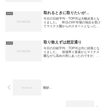
場は高値圏での揉み合いとなりまし
た。 後場に入ってからは下降線を辿
り、一時は前日比マイナスの局面もあり
ました。 しかしながら底...
取れるときに取りたいが…
stock
今日の日経平均・TOPIXは大幅反落とな
りました。 昨日のNY市場の地合を受け
てマイナス圏からのスタートとなった東
京市場ですが、前場はほぼ一直線に下落
する展開となりました。 後場に入って
からは一段安となり、今日の底値圏での
揉み合いとなりまし...
取り敢えずは想定通り
stock
今日の日経平均・TOPIXは共に続落とな
りました。 前場寄り直後からマイナス
圏ながら高めの所にあったのですが、
徐々に値を切り下げていく展開となりま
した。 後場に入ってからは、前日比200
円安の付近で揉み合う展開となり、方向
感のない値動きとな...
微妙…