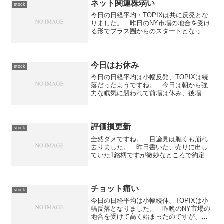
ネット関連株弱い
stock
今日の日経平均・TOPIXは共に反発とな
りました。 昨日のNY市場の地合を受け
る形でプラス圏からのスタートとなった
東京市場ですが、前場・後場を通して非
常に狭いレンジでの揉み合いとなり、そ
のまま大引けを迎えています。本日のデ
ータ日経平均終値 ...
今日はお休み
stock
今日の日経平均は小幅反発、TOPIXは続
落だったようですね。 今日は朝から強
力な眠気に襲われて前場は休み、後場も
買い物に出掛けたために休みました。
まぁ、参加したくても余力がないのでど
うしようもないのですが... と言うこと
で、全然動きはあ...
評価損更新
stock
全然ダメですね。 目論見は脆くも崩れ
去りました。 昨日書いた、売りに出し
ていた1銘柄ですが微妙なところで約定せ
ず、明日に持ち越しとなりました。 た
だ、下降線を辿っており底が見えない状
況なので売るだけにして買いは諦め。
逆に、最近下降線の「イ...
チョット痛い
stock
今日の日経平均は小幅続伸、TOPIXは小
幅反落となりました。 昨晩のNY市場の
地合を受けて高く始まったのですが、前