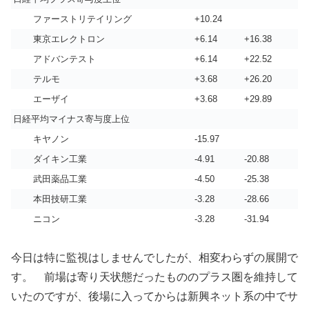
ファーストリテイリング
+10.24
東京エレクトロン
+6.14
+16.38
アドバンテスト
+6.14
+22.52
テルモ
+3.68
+26.20
エーザイ
+3.68
+29.89
日経平均マイナス寄与度上位
キヤノン
-15.97
ダイキン工業
-4.91
-20.88
武田薬品工業
-4.50
-25.38
本田技研工業
-3.28
-28.66
ニコン
-3.28
-31.94
今日は特に監視はしませんでしたが、相変わらずの展開で
す。 前場は寄り天状態だったもののプラス圏を維持して
いたのですが、後場に入ってからは新興ネット系の中でサ