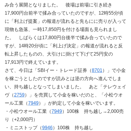
み合う展開となりました。 後場は前場に引き続き
17,900円台前半で揉み合っていたのですが、12時55分頃
に「利上げ提案」の報道が流れると先もにに売りが入って
現物も急落、一時17,850円を付ける場面も見られまし
た。 しばらくは17,800円台後半で揉み合っていたので
すが、14時20分頃に「利上げ決定」の報道が流れると反
転上昇したものの、大引けに掛けて下げて25円安の
17,913円で終えています。
さて、今日は「SBIイー・トレード証券（
8701
）」で小金
を稼ごうとしたのですが読みとは逆の方向へ進んでしま
い、持ち越しとなってしまいました。 あと「テレウェイ
ヴ（
2759
）」を売買して小金を稼いだのと、「小松ウオ
ール工業（
7949
）」が約定して小金を稼いでいます。
・小松ウオール工業（
7949
）100株 持ち越し→2,000売
り（+2,000円）
・ミニストップ（
9946
）100株 持ち越し