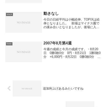
った東京市場ですが、前場は寄り直後か
ら急速に値を下げる展開となりまし
た。 その様子は下げが下げを呼ぶとい
う感じで、プログラム売...
動きなし
stock
今日の日経平均は小幅続伸、TOPIXは続
伸となりました。 前場はマイナス圏で
の揉み合いとなりましたが、後場に入っ
てから徐々に上昇を始め13時過ぎにはプ
ラス圏へ突入。 そのままプラス圏での
揉み合いとなり、大引けは7.94円高の
18,146.3...
2007年8月第4週
forex
今週の成績と今月の成績です。・8月20
日 0勝0敗0分 0円・8月21日 1勝0敗0
分 +6,000円・8月22日 0勝0敗0分 0
円・8月23日 0勝0敗0分 0円・8月24
日 0勝0敗0分 0円
追加利上げあるみたいですね