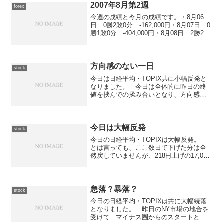
2007年8月第2週
forex
今週の成績と今月の成績です。・8月06
日 0勝2敗0分 -162,000円・8月07日 0
勝1敗0分 -404,000円・8月08日 2勝2敗
0分 -284,900円・8月09日 0勝1敗0
分 -30,000円・8月10日 不戦
方向感のない一日
stock
今日は日経平均・TOPIX共に小幅反発と
なりました。 今日は全体的に昨日の終
値を挟んでの揉み合いとなり、方向感の
ない動きに終始しました。 今日の日経
平均終値は5.38円高の17,670.07円で終わ
りました。今日も、いつもの「テレウェ
イヴ（...
今日は大幅反発
stock
今日の日経平均・TOPIXは大幅反発。
とは言っても、ここ数日で下げた分は全
然戻していませんが、218円上げの17,050
円台で終了しています。 SQを無事通過
したことで上昇に転じたのでしょう
か？ でも、前場は順調に上昇したもの
の後場に入っ...
急落？暴落？
stock
今日の日経平均・TOPIXは共に大幅続落
となりました。 昨日のNY市場の地合を
受けて、マイナス圏からのスタートとな