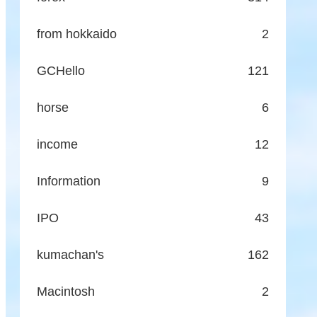
from hokkaido
2
GCHello
121
horse
6
income
12
Information
9
IPO
43
kumachan's
162
Macintosh
2