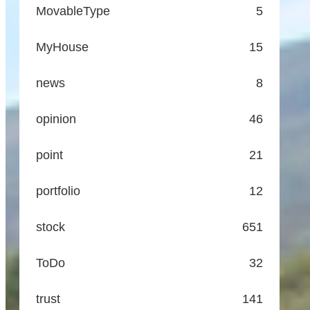
MovableType
5
MyHouse
15
news
8
opinion
46
point
21
portfolio
12
stock
651
ToDo
32
trust
141