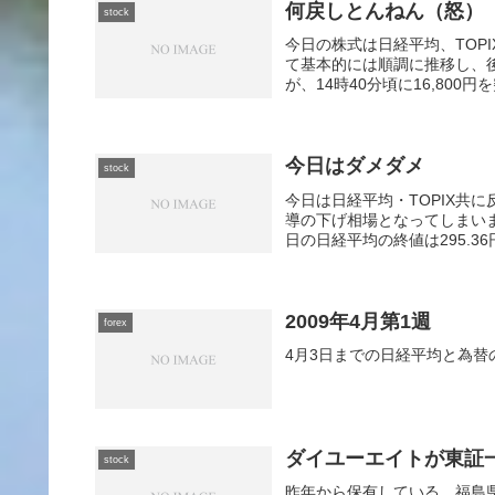
何戻しとんねん（怒）
stock
今日の株式は日経平均、TOPI
て基本的には順調に推移し、後
が、14時40分頃に16,800円
今日はダメダメ
stock
今日は日経平均・TOPIX共
導の下げ相場となってしまい
日の日経平均の終値は295.36円安
2009年4月第1週
forex
4月3日までの日経平均と為替
ダイユーエイトが東証
stock
昨年から保有している、福島