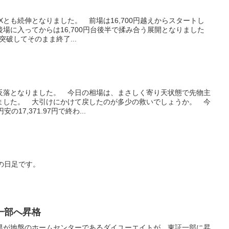
Xとも続伸となりました。 前場は16,700円越えからスタートし
場に入ってからは16,700円台後半で揉み合う展開となりました
を突破してそのまま終了...
に反落となりました。 今日の相場は、まさしく寄り天状態で先物主
ました。 大引けにかけて戻したのが多少の救いでしょうか。 今
の17,371.97円で終わ...
の日足です。
一部へ昇格
県が地盤のホームセンターであるダイユーエイトが、東証一部に昇