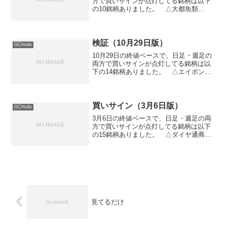
方で買いサインが点灯してる銘柄は以下
の10銘柄ありました。 △大都魚類
（8044） △三栄コーポレーション
（8119） △加地テック（6391） △や
すらぎ（8919） △宮崎太陽銀行
（8560） △ケ...
検証（10月29日版）
GCHello
10月29日の終値ベースで、日足・週足の
両方で買いサインが点灯してる銘柄は以
下の14銘柄ありました。 △エイボン・
プロダクツ（4915） △アルビス
（7475） △キタック（4707） △三菱
製鋼（5632） △南都銀行（8367） △
三ツ...
買いサイン（3月6日版）
GCHello
3月6日の終値ベースで、日足・週足の両
方で買いサインが点灯してる銘柄は以下
の15銘柄ありました。 △ダイヤ通商
（7462） △マルゼン（5982） △マル
サンアイ（2551） △タクミナ
（6322） △ティムコ（7501） △安楽
亭（756...
見てるだけ