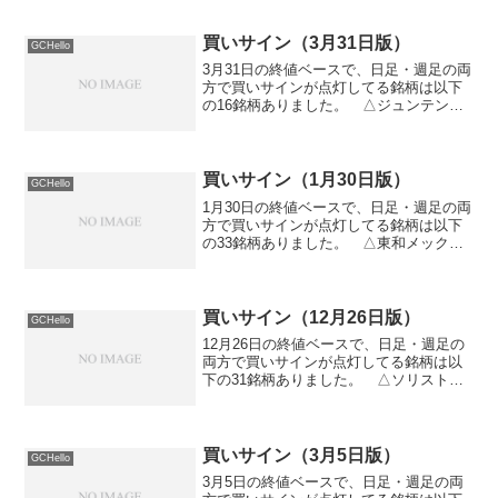
買いサイン（3月31日版）
GCHello
3月31日の終値ベースで、日足・週足の両
方で買いサインが点灯してる銘柄は以下
の16銘柄ありました。 △ジュンテンド
ー（9835） △豊和銀行（8559） △ア
ルビス（7475） △三ッ星（5820） △
日東精工（5957） △ＪＢイレブン（...
買いサイン（1月30日版）
GCHello
1月30日の終値ベースで、日足・週足の両
方で買いサインが点灯してる銘柄は以下
の33銘柄ありました。 △東和メックス
（6775） △ジャニス工業（5342） △
ディーワンダーランド（9611） △アル
バイトタイムス（2341） △ＶＴＨＤ
（7...
買いサイン（12月26日版）
GCHello
12月26日の終値ベースで、日足・週足の
両方で買いサインが点灯してる銘柄は以
下の31銘柄ありました。 △ソリスト
（9847） △東京特殊電線（5807） △
古河総合設備（1778） △東洋刃物
（5964） △イフジ産業（2924） △大
興電...
買いサイン（3月5日版）
GCHello
3月5日の終値ベースで、日足・週足の両