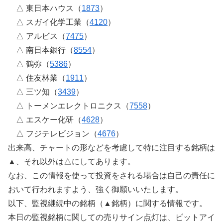
△ 東日本ハウス（
1873
）
△ スガイ化学工業（
4120
）
△ アルビス（
7475
）
△ 南日本銀行（
8554
）
△ 鶴弥（
5386
）
△ 住友林業（
1911
）
△ 三ツ知（
3439
）
△ トーメンエレクトロニクス（
7558
）
△ エスケー化研（
4628
）
△ フジテレビジョン（
4676
）
出来高、チャートの形などを考慮して特に注目する銘柄は
▲、それ以外は△にしてあります。
なお、この情報を使って投資をされる場合は自己の責任に
おいて行われますよう、強く御願いいたします。
以下、監視継続中の銘柄（▲銘柄）に関する情報です。
本日の監視銘柄に関しての売りサイン点灯は、ビットアイ