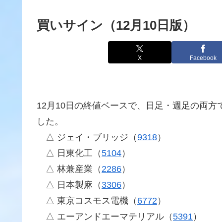
買いサイン（12月10日版）
X
Facebook
12月10日の終値ベースで、日足・週足の両方
した。
△ ジェイ・ブリッジ（
9318
）
△ 日東化工（
5104
）
△ 林兼産業（
2286
）
△ 日本製麻（
3306
）
△ 東京コスモス電機（
6772
）
△ エーアンドエーマテリアル（
5391
）