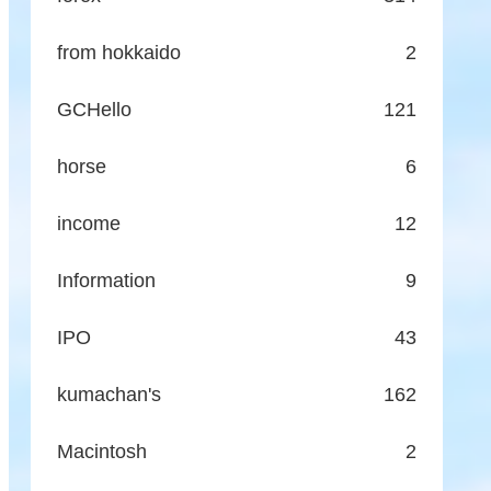
from hokkaido
2
GCHello
121
horse
6
income
12
Information
9
IPO
43
kumachan's
162
Macintosh
2