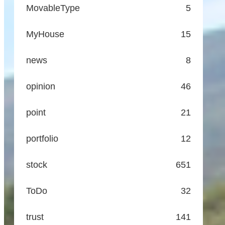
MovableType
5
MyHouse
15
news
8
opinion
46
point
21
portfolio
12
stock
651
ToDo
32
trust
141