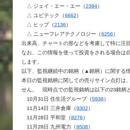
△ ジェイ・エー・エー（
2394
）
△ ユビテック（
6662
）
△ ヒップ（
2136
）
△ ニューフレアテクノロジー（
6256
）
出来高、チャートの形などを考慮して特に注
なお、この情報を使って投資をされる場合は
します。
以下、監視継続中の銘柄（▲銘柄）に関する
本日の監視銘柄に関しての売りサイン点灯は
せん。 現時点での監視銘柄は以下の23銘柄
10月31日 住生活グループ（
5938
）
11月14日 三井倉庫（
9302
）
11月28日 平和堂（
8276
）
11月28日 九州電力（
9508
）