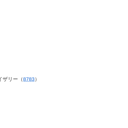
イザリー（
8783
）