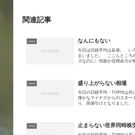
関連記事
なんにもない
stock
今日は日経平均は反発。 いろ
まいました。 ここんところ
ズなのに）何故か信用余力が無
盛り上がらない相場
stock
今日の日経平均・TOPIXは
僅かなマイナスからのスター
り、高値引けとなりました。 
止まらない世界同時株
stock
今日の日経平均・TOPIXは