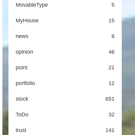
MovableType
5
MyHouse
15
news
8
opinion
46
point
21
portfolio
12
stock
651
ToDo
32
trust
141