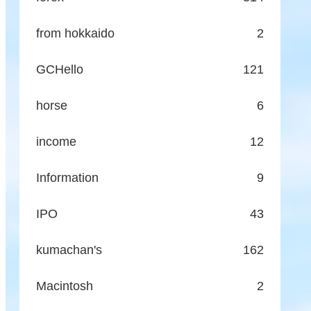
from hokkaido
2
GCHello
121
horse
6
income
12
Information
9
IPO
43
kumachan's
162
Macintosh
2