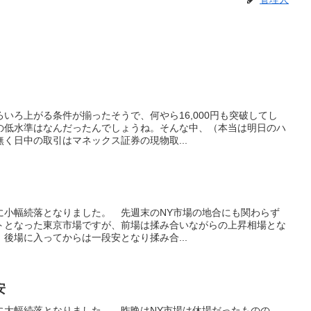
いろ上がる条件が揃ったそうで、何やら16,000円も突破してし
の低水準はなんだったんでしょうね。そんな中、（本当は明日のハ
く日中の取引はマネックス証券の現物取...
共に小幅続落となりました。 先週末のNY市場の地合にも関わらず
トとなった東京市場ですが、前場は揉み合いながらの上昇相場とな
後場に入ってからは一段安となり揉み合...
安
共に大幅続落となりました。 昨晩はNY市場は休場だったものの、