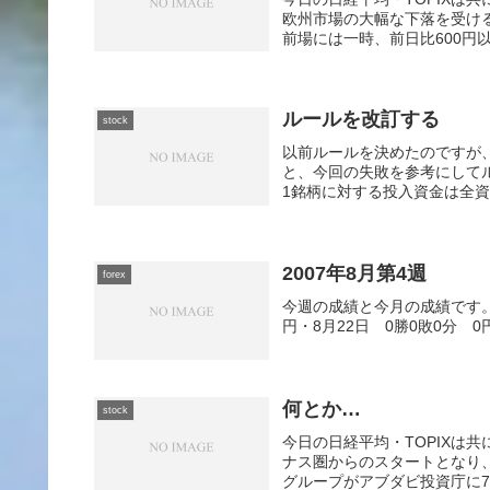
欧州市場の大幅な下落を受け
前場には一時、前日比600円以
ルールを改訂する
stock
以前ルールを決めたのですが
と、今回の失敗を参考にして
1銘柄に対する投入資金は全資
2007年8月第4週
forex
今週の成績と今月の成績です。・8
円・8月22日 0勝0敗0分 0
何とか…
stock
今日の日経平均・TOPIXは
ナス圏からのスタートとなり
グループがアブダビ投資庁に7