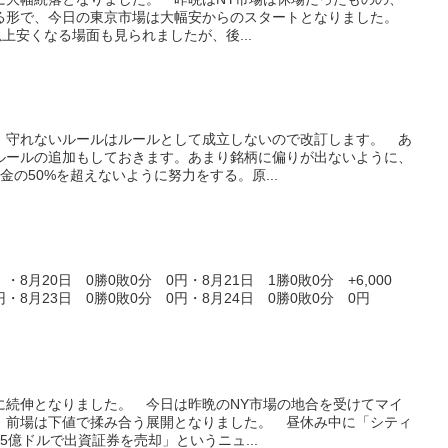
る形で、今日の東京市場は大幅安からのスタートとなりました。
上安くなる場面も見られましたが、後...
、守れないルールはルールとして成立しないので改訂します。 あ
ルールの追加もしておきます。あまり銘柄に偏りが出ないように、
金の50%を超えないように努力をする。原...
月20日 0勝0敗0分 0円・8月21日 1勝0敗0分 +6,000
円・8月23日 0勝0敗0分 0円・8月24日 0勝0敗0分 0円
共に続伸となりました。 今日は昨晩のNY市場の地合を受けてマイ
、前場は下値で揉み合う展開となりました。 昼休み中に「シティ
5億ドルで出資証券を売却」というニュ...