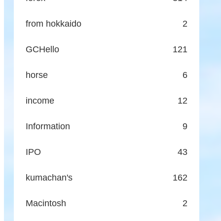
from hokkaido
2
GCHello
121
horse
6
income
12
Information
9
IPO
43
kumachan's
162
Macintosh
2