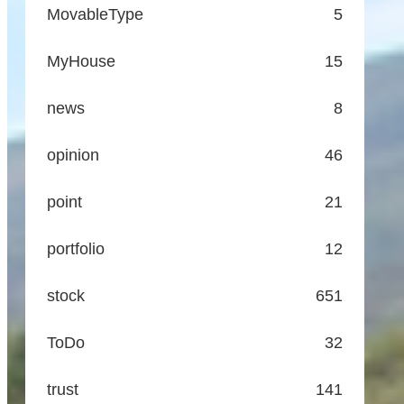
MovableType
5
MyHouse
15
news
8
opinion
46
point
21
portfolio
12
stock
651
ToDo
32
trust
141