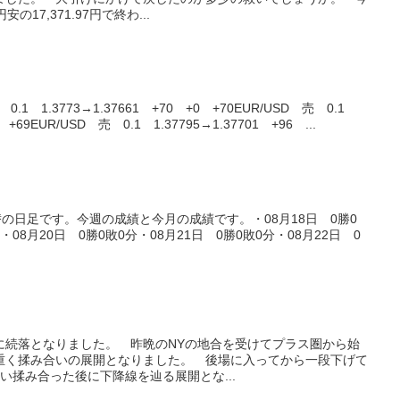
の17,371.97円で終わ...
.1 1.3773→1.37661 +70 +0 +70EUR/USD 売 0.1
0 +69EUR/USD 売 0.1 1.37795→1.37701 +96 ...
替の日足です。今週の成績と今月の成績です。・08月18日 0勝0
・08月20日 0勝0敗0分・08月21日 0勝0敗0分・08月22日 0
共に続落となりました。 昨晩のNYの地合を受けてプラス圏から始
重く揉み合いの展開となりました。 後場に入ってから一段下げて
い揉み合った後に下降線を辿る展開とな...