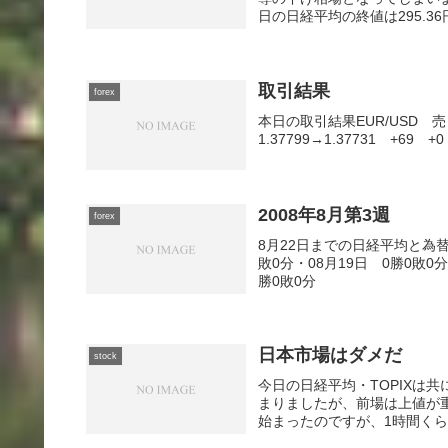
日の日経平均の終値は295.36円安
取引結果
forex
本日の取引結果EUR/USD 売 0
1.37799→1.37731 +69 +
2008年8月第3週
forex
8月22日までの日経平均と為
敗0分・08月19日 0勝0敗0分
勝0敗0分
日本市場はダメだ
stock
今日の日経平均・TOPIXは
まりましたが、前場は上値が
始まったのですが、1時間くら