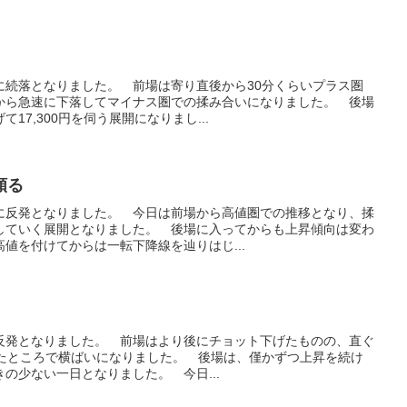
共に続落となりました。 前場は寄り直後から30分くらいプラス圏
から急速に下落してマイナス圏での揉み合いになりました。 後場
17,300円を伺う展開になりまし...
頼る
共に反発となりました。 今日は前場から高値圏での推移となり、揉
していく展開となりました。 後場に入ってからも上昇傾向は変わ
値を付けてからは一転下降線を辿りはじ...
に反発となりました。 前場はより後にチョット下げたものの、直ぐ
超えたところで横ばいになりました。 後場は、僅かずつ上昇を続け
の少ない一日となりました。 今日...