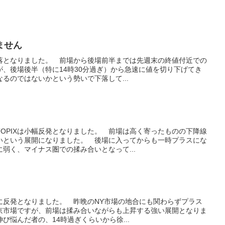
ません
続落となりました。 前場から後場前半までは先週末の終値付近での
、後場後半（特に14時30分過ぎ）から急速に値を切り下げてき
るのではないかという勢いで下落して...
OPIXは小幅反発となりました。 前場は高く寄ったものの下降線
いという展開になりました。 後場に入ってからも一時プラスにな
弱く、マイナス圏での揉み合いとなって...
共に反発となりました。 昨晩のNY市場の地合にも関わらずプラス
京市場ですが、前場は揉み合いながらも上昇する強い展開となりま
び悩んだ者の、14時過ぎくらいから徐...