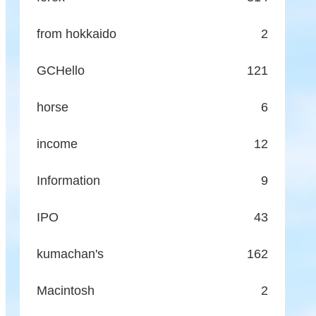
from hokkaido
2
GCHello
121
horse
6
income
12
Information
9
IPO
43
kumachan's
162
Macintosh
2