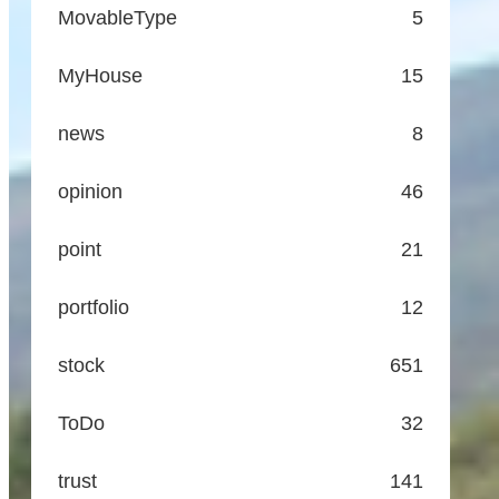
MovableType
5
MyHouse
15
news
8
opinion
46
point
21
portfolio
12
stock
651
ToDo
32
trust
141