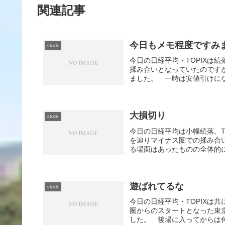
関連記事
今日もメモ程度ですみ
stock
今日の日経平均・TOPIXは
揉み合いとなっていたのですが
ました。 一時は安値引けにな
大損切り
stock
今日の日経平均は小幅続落、T
を辿りマイナス圏での揉み合
る場面はあったものの全体的に
遊ばれてるな
stock
今日の日経平均・TOPIXは
圏からのスタートとなった東
した。 後場に入ってからは伸