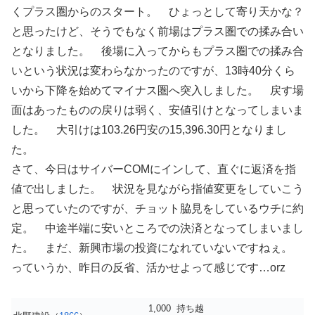
くプラス圏からのスタート。 ひょっとして寄り天かな？
と思ったけど、そうでもなく前場はプラス圏での揉み合い
となりました。 後場に入ってからもプラス圏での揉み合
いという状況は変わらなかったのですが、13時40分くら
いから下降を始めてマイナス圏へ突入しました。 戻す場
面はあったものの戻りは弱く、安値引けとなってしまいま
した。 大引けは103.26円安の15,396.30円となりまし
た。
さて、今日はサイバーCOMにインして、直ぐに返済を指
値で出しました。 状況を見ながら指値変更をしていこう
と思っていたのですが、チョット脇見をしているウチに約
定。 中途半端に安いところでの決済となってしまいまし
た。 まだ、新興市場の投資になれていないですねぇ。
っていうか、昨日の反省、活かせよって感じです…orz
1,000
持ち越