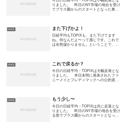
今日の日経平均・TOPIXは小幅続落とな
りました。 昨日のNY市場の地合を受け
てプラス圏からのスタートとなった東京
市場ですが、前場は揉み合いながら微妙
に下落という感じになりマイナス圏に転
落しました。 後場に入ってからは一段
高となったものの段...
また下げかよ！
stock
日経平均もTOPIXも、また下げてます
ね。何なんだよ〜って感じです。これで
は全然儲かりません。ということで、今
日は再度下げに転じています。
これで戻るか？
stock
今日の日経平均・TOPIXは大幅反発とな
りました。 本日未明に発表されたファ
ニーメイとフレディマックへの公的資金
の注入策を受けて東京市場はプラス圏か
らのスタートとなりました。 前場は寄
り付き直後から急速な上昇を見せた後、
12,550円近辺で...
もう少し〜
stock
今日の日経平均・TOPIXは共に反落とな
りました。 昨日のNY市場の地合を受け
る形でプラス圏からのスタートとなった
東京市場ですが、前場前半は今日の高値
圏での揉み合いという状況でした。 し