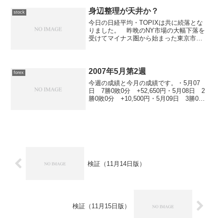
かしながら上値は重く、13,000円を超え
ることが出来...
身辺整理が天井か？
stock
今日の日経平均・TOPIXは共に続落とな
りました。 昨晩のNY市場の大幅下落を
受けてマイナス圏から始まった東京市場
ですが、前場は寄り付き直後から徐々に
上昇する場面が見られたのですが、今日
の高値を付けてから急落しました。 後
場に入ってからは、...
2007年5月第2週
forex
今週の成績と今月の成績です。・5月07
日 7勝0敗0分 +52,650円・5月08日 2
勝0敗0分 +10,500円・5月09日 3勝0敗
0分 +22,650円・5月10日 3勝1敗0分
+30,300円・5月11日 3勝0敗0分
+34,...
検証（11月14日版）
検証（11月15日版）