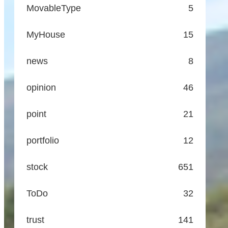
MovableType
5
MyHouse
15
news
8
opinion
46
point
21
portfolio
12
stock
651
ToDo
32
trust
141