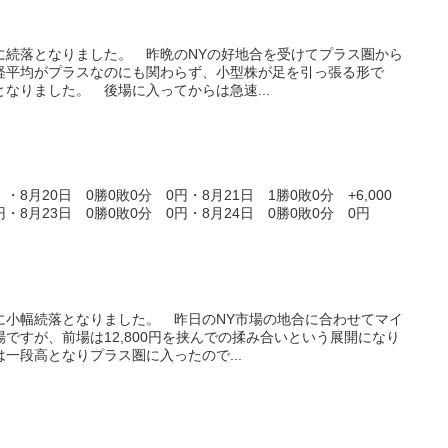
共に続落となりました。 昨晩のNYの好地合を受けてプラス圏から
経平均がプラスなのにも関わらず、小型株が足を引っ張る形で
となりました。 後場に入ってからは急速...
月20日 0勝0敗0分 0円・8月21日 1勝0敗0分 +6,000
円・8月23日 0勝0敗0分 0円・8月24日 0勝0敗0分 0円
共に小幅続落となりました。 昨日のNY市場の地合に合わせてマイ
ですが、前場は12,800円を挟んでの揉み合いという展開になり
一段高となりプラス圏に入ったので...