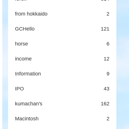
from hokkaido
2
GCHello
121
horse
6
income
12
Information
9
IPO
43
kumachan's
162
Macintosh
2