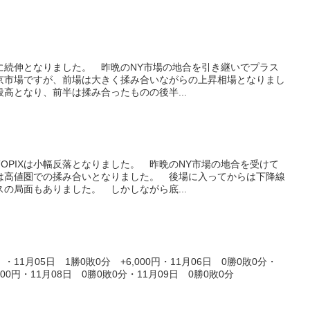
共に続伸となりました。 昨晩のNY市場の地合を引き継いでプラス
京市場ですが、前場は大きく揉み合いながらの上昇相場となりまし
高となり、前半は揉み合ったものの後半...
OPIXは小幅反落となりました。 昨晩のNY市場の地合を受けて
は高値圏での揉み合いとなりました。 後場に入ってからは下降線
の局面もありました。 しかしながら底...
1月05日 1勝0敗0分 +6,000円・11月06日 0勝0敗0分・
,000円・11月08日 0勝0敗0分・11月09日 0勝0敗0分