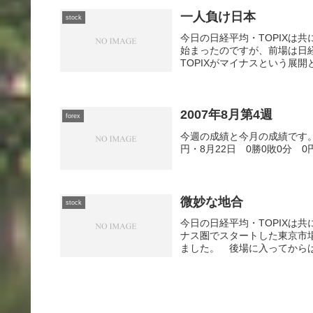
一人負け日本
stock
今日の日経平均・TOPIXは
始まったのですが、前場は日
TOPIXがマイナスという展開
2007年8月第4週
forex
今週の成績と今月の成績です。・8
円・8月22日 0勝0敗0分 0
微妙な地合
stock
今日の日経平均・TOPIXは
ナス圏でスタートした東京市場
ました。 後場に入ってからは