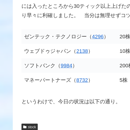
には入ったところから30ティック以上上げた
り早々に利確しました。 当分は無理せずコ
ゼンテック・テクノロジー（
4296
）
20
ウェブドゥジャパン（
2138
）
10
ソフトバンク（
9984
）
200
マネーパートナーズ（
8732
）
5株
というわけで、今日の状況は以下の通り。
stock