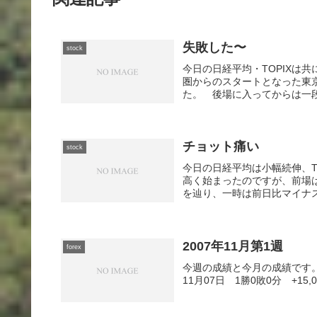
失敗した〜
stock
今日の日経平均・TOPIXは
圏からのスタートとなった東
た。 後場に入ってからは一段
チョット痛い
stock
今日の日経平均は小幅続伸、T
高く始まったのですが、前場
を辿り、一時は前日比マイナス
2007年11月第1週
forex
今週の成績と今月の成績です。・1
11月07日 1勝0敗0分 +15