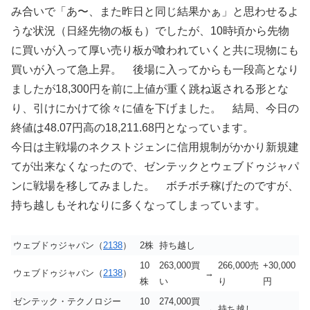
み合いで「あ〜、また昨日と同じ結果かぁ」と思わせるよ
うな状況（日経先物の板も）でしたが、10時頃から先物
に買いが入って厚い売り板が喰われていくと共に現物にも
買いが入って急上昇。 後場に入ってからも一段高となり
ましたが18,300円を前に上値が重く跳ね返される形とな
り、引けにかけて徐々に値を下げました。 結局、今日の
終値は48.07円高の18,211.68円となっています。
今日は主戦場のネクストジェンに信用規制がかかり新規建
てが出来なくなったので、ゼンテックとウェブドゥジャパ
ンに戦場を移してみました。 ボチボチ稼げたのですが、
持ち越しもそれなりに多くなってしまっています。
ウェブドゥジャパン（
2138
）
2株
持ち越し
10
263,000買
266,000売
+30,000
ウェブドゥジャパン（
2138
）
→
株
い
り
円
ゼンテック・テクノロジー
10
274,000買
→
持ち越し