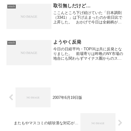
ました。 後場に入ってから持ち直す場
面があったものの、...
取引無しだけど…
stock
ここんところ下げ続けていた「日本調剤
（3341）」は下げ止まったのか前日比で
上昇した。 おかげで今日は全銘柄が前
日比で上昇ということになった。 特に
「住友不動産販売（8870）は日中足で見
ると現在の指値に相当近いところまでい
ったので、急遽指...
ようやく反発
stock
今日の日経平均・TOPIXは共に反発とな
りました。 前場寄りは昨晩のNY市場の
地合にも関わらずマイナス圏からのスタ
ートとなり、揉み合いという状況になり
ました。 10時過ぎから下げ渋りの傾向
が見られ41円安で前引けを迎えまし
た。 後場に入って...
2007年6月19日版
またもやマスコミの頓珍漢な対応が…