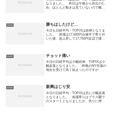
なりました。 昨日は午後から外出のた
め、ほとんど動きは見ていないので概況
は割愛させていただきます。北野建設
（1866）1,000株持ち越しSEED（1739）
1株持ち越しディー・エヌ・エー
（2432）...
勝ちはしたけど…
stock
今日も日経平均・TOPIXは続伸となりま
した。 前場は17,600円台後半で寄り付
いた後、急上昇して17,750円近辺で揉み
合う展開となりました。 その展開は後
場も引き続き、結局131円高の17,752円で
大引けを迎えています。さて、今日は...
チョット痛い
stock
今日の日経平均は小幅続伸、TOPIXは小
幅反落となりました。 昨晩のNY市場の
地合を受けて高く始まったのですが、前
場は高値圏での揉み合いとなりまし
た。 後場に入ってからは下降線を辿
り、一時は前日比マイナスの局面もあり
ました。 しかしながら底...
新興はじり安
stock
今日の日経平均・TOPIXは共に小幅反落
となりました。 前場寄りはプラス圏で
のスタートとなりましたが、売りに押さ
れる形で急降下。 10時前にはマイナス
圏に転落して揉み合いという状況になり