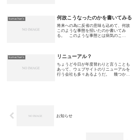
るものである。 ところが、おかしな事
に一度「疑義」を唱えると過去にさかの
ぼって「決算がおかしい」という話にな
り、最悪のケースとしては...
何故こうなったのかを書いてみる
kumachan's
将来への為に反省の意味も込めて、何故
このような事態を招いたのか書いてみ
る。 このような事態とは病気のこ
と。 自分なりに原因を分析して書いて
おくことで、将来、同じ事を繰り返さな
いようにしたいと思う。まず一つ考えら
れるのは、仕事に関して止まるこ...
リニューアル？
kumachan's
ちょうど今日が年度替わりと言うことも
あって、ウェブサイトのリニューアルを
行う会社も多々あるようだ。 幾つかの
新聞社系サイトも同様で、今朝から切り
替わっているところがある。でもね、リ
ニューアルって「使い勝手を良くするた
めに行う」モノだよねぇ。...
お知らせ