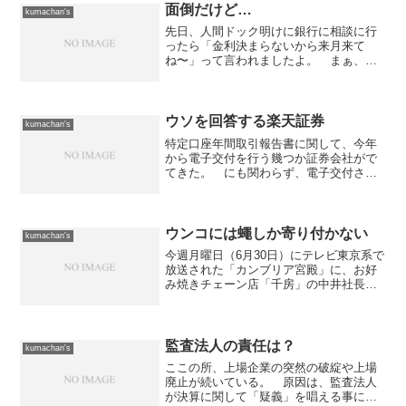
面倒だけど…
kumachan's
先日、人間ドック明けに銀行に相談に行
ったら「金利決まらないから来月来て
ね〜」って言われましたよ。 まぁ、繰
り上げ返済をして返済条件の変更をした
いと伝えたら、可能なので金利と共に電
話で連絡すれば良いのだそうな。ただ、
最後の手続きに銀行に行かね...
ウソを回答する楽天証券
kumachan's
特定口座年間取引報告書に関して、今年
から電子交付を行う幾つか証券会社がで
てきた。 にも関わらず、電子交付され
た特定口座年間取引報告書は確定申告に
使えないそうで（だったら無意味な電子
交付するな！）、昨年取引が発生した二
つの証券会社に送付の依頼...
ウンコには蠅しか寄り付かない
kumachan's
今週月曜日（6月30日）にテレビ東京系で
放送された「カンブリア宮殿」に、お好
み焼きチェーン店「千房」の中井社長が
御出演された。 その番組の中で中井社
長の講演会の模様が放送されたのだが、
大変面白い事を仰っていたので記してお
く。曰く「ウンコには...
監査法人の責任は？
kumachan's
ここの所、上場企業の突然の破綻や上場
廃止が続いている。 原因は、監査法人
が決算に関して「疑義」を唱える事によ