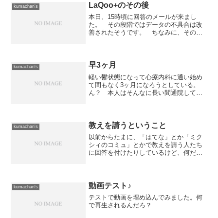
LaQoo+のその後
kumachan's
本日、15時頃に回答のメールが来まし
た。 その段階ではデータの不具合は改
善されたそうです。 ちなみに、そのメ
ールによると原因は...＞更新の遅延にお
きましては、＞弊社が毎日取得している
データの取得先に、不具合が発生したた
め、＞一部銘柄の情報...
早3ヶ月
kumachan's
軽い鬱状態になって心療内科に通い始め
て間もなく3ヶ月になろうとしている。
ん？ 本人はそんなに長い間通院してい
るという感じはしていなかったのだが、
診察券を見たら確かにその通りだ。 も
う3ヶ月かぁ...内示が出たときから体調に
異変を感じていた...
教えを請うということ
kumachan's
以前からたまに、「はてな」とか「ミク
シィのコミュ」とかで教えを請う人たち
に回答を付けたりしているけど、何だか
ひどい人がいるねぇ。「はてな」なんか
で多いのは、回答を付けるのに必要な情
報を何も提示していない人が多い。 回
答を付けたら、「実は条件...
動画テスト♪
kumachan's
テストで動画を埋め込んでみました。何
で再生されるんだろ？