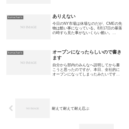
ありえない
kumachan's
今日のNY市場は休場なのだが、CMEの先
物は酷い事になっている。8月17日の暴落
の時すら見た事がないくらい酷い。
S&P500は-57.60ポイント、NASDAQ100
は-71.75ポイント。日経平均先物に至っ
ては-790円の12,770円を...
オープンになったらしいので書き
kumachan's
ます
自分から部内のみんなへ説明してから書
こうと思ったのですが、本日、全社的に
オープンになってしまったみたいですの
で、敢えて隠す理由もなくなったので書
きます。実は、先日上司と話をした時に
退職願を提出しました。 先のエントリ
でも書きましたが、数年前...
耐えて耐えて耐え忍ぶ