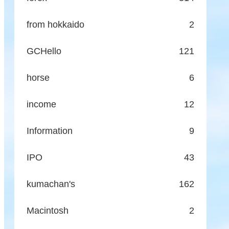
from hokkaido
2
GCHello
121
horse
6
income
12
Information
9
IPO
43
kumachan's
162
Macintosh
2