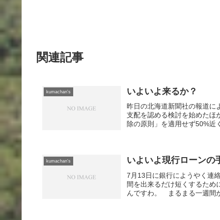
関連記事
いよいよ来るか？
kumachan's
昨日の北海道新聞社の報道に
支配を認める検討を始めたほ
除の原則」を適用せず50%近
いよいよ現行ローンの
kumachan's
7月13日に銀行にようやく
間を出来るだけ短くするため
んですわ。 まるまる一週間か