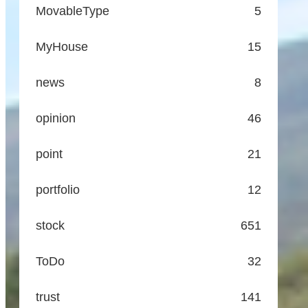
MovableType
5
MyHouse
15
news
8
opinion
46
point
21
portfolio
12
stock
651
ToDo
32
trust
141