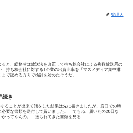
管理人
よると、総務省は放送法を改正して持ち株会社による複数放送局の
か、持ち株会社に対する1企業の出資比率を「マスメディア集中排
くまで認める方向で検討を始めたそうだ。 ...
手続き
連絡することが出来て話をした結果は先に書きましたが、窓口での時
に必要な書類を送付して貰いました。 でもね、届いたの20日な
かってやんの。 送られてきた書類を見る...