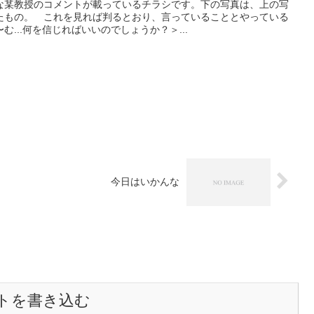
な某教授のコメントが載っているチラシです。下の写真は、上の写
たもの。 これを見れば判るとおり、言っていることとやっている
...何を信じればいいのでしょうか？＞...
今日はいかんな
トを書き込む