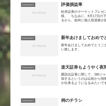
評価損益率
kumachan's
松井証券のマーケットプレゼン
様。 ちなみに、8月17日の下落
るから、如何に個人投資家が損
新年あけましておめで
kumachan's
新年あけましておめでとうご
い致します。
楽天証券もようやく夜
kumachan's
羅訓点証券に関して、SBIジ
加するというのは以前から情
が出来るようになるみたいです
例のチラシ
kumachan's