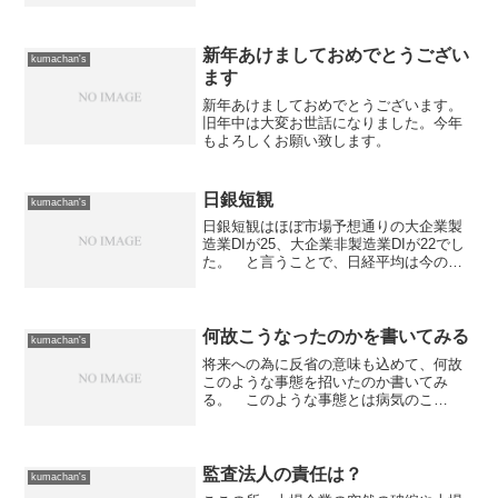
ものの東証分に関しては先週金曜日の状
態のままになっています。 いつもだと
この時間に...
新年あけましておめでとうござい
kumachan's
ます
新年あけましておめでとうございます。
旧年中は大変お世話になりました。今年
もよろしくお願い致します。
日銀短観
kumachan's
日銀短観はほぼ市場予想通りの大企業製
造業DIが25、大企業非製造業DIが22でし
た。 と言うことで、日経平均は今の所
は堅調に推移し、16,900円台前半で揉み
合っています。それにしても昨日発表の
ハズの「eBASE（3835）」の抽選結果、
未...
何故こうなったのかを書いてみる
kumachan's
将来への為に反省の意味も込めて、何故
このような事態を招いたのか書いてみ
る。 このような事態とは病気のこ
と。 自分なりに原因を分析して書いて
おくことで、将来、同じ事を繰り返さな
いようにしたいと思う。まず一つ考えら
れるのは、仕事に関して止まるこ...
監査法人の責任は？
kumachan's