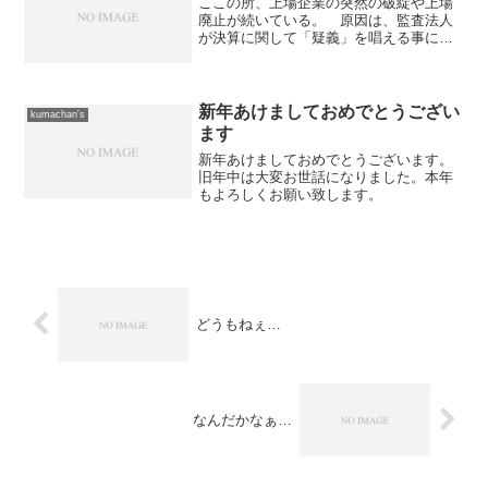
ここの所、上場企業の突然の破綻や上場
廃止が続いている。 原因は、監査法人
が決算に関して「疑義」を唱える事によ
るものである。 ところが、おかしな事
に一度「疑義」を唱えると過去にさかの
ぼって「決算がおかしい」という話にな
り、最悪のケースとしては...
新年あけましておめでとうござい
kumachan's
ます
新年あけましておめでとうございます。
旧年中は大変お世話になりました。本年
もよろしくお願い致します。
どうもねぇ…
なんだかなぁ…