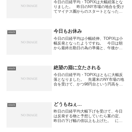
今日の日経平均・TOPIXは大幅続落とな
りました。 昨日のNY市場の地合を受け
てマイナス圏からのスタートとなった東
京市場ですが、前場寄り付きから急速に
値を下げて12,100円台まで下落。 その
後、反発して戻す動きが見られて前引け
を迎えました...
今日もお休み
stock
今日の日経平均は小幅続伸、TOPIXは小
幅反発となったようですね。 今日は朝
から最終出勤日の為の準備と、午後から
は会社〜病院へ外出していましたので、
チョコチョコと株価ボードを見るだけに
止まりました。 来週は月も変わって年
度も変わって気分一新...
絶望の淵に立たされる
stock
今日の日経平均・TOPIXはともに大幅反
落となりました。 先週末のNY市場の地
合を受けて、かつ98円台という円高を受
けて、マイナス圏からスタートした東京
市場ですが、前場は揉み合いながらの下
落傾向となりました。 後場に入ってか
らは急落して一時...
どうもねぇ…
stock
昨日の日経平均大幅下げを受けて、今日
は反発する物と予想していたら案の定、
昨日の下げ幅の倍以上も上げた。 にも
かかわらず、所有している株は今イ
チ。 あんまり良い選択をしていないと