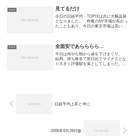
言うことなのだろうか？ちなみに昨日の
マネックスナイターで「ドリー...
見てるだけ
stock
今日の日経平均・TOPIXは共に大幅反発
となりました。 昨晩のNY市場が高かっ
たこともあり、今日の東京市場は高いと
ころからのスタートとなりました。 前
場は、揉み合いながら徐々に上値を切り
上げていく展開となりましたが、上値は
限定的でした。 後...
全面安であらららら…
stock
今日は何やら朝から値を下げまくり。
結局、持ち株全て前日比でマイナスとな
り大きく評価額を落としてしまった。
先日の「キーウェアソリューションズ
（3799）」での儲けがあるので、何とか
プラスを保っているものの酷い話で
す。 まぁ、日経平均が-3...
日経平均上昇と伴に
2006年9月29日版