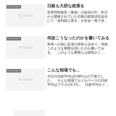
日銀も大胆な政策を
kumachan's
世界同時株安（暴落）の状況の中、昨日
から開催されていた日銀の政策決定会合
にて「金利据え置き」が全会一致で決定
された。 でも、各指標が日本の景気後
退も暗示するかのような数字が出ている
以上、そして世界的な不安から世界同時
株安の状況になっている以...
何故こうなったのかを書いてみる
kumachan's
将来への為に反省の意味も込めて、何故
このような事態を招いたのか書いてみ
る。 このような事態とは病気のこ
と。 自分なりに原因を分析して書いて
おくことで、将来、同じ事を繰り返さな
いようにしたいと思う。まず一つ考えら
れるのは、仕事に関して止まるこ...
こんな相場でも…
kumachan's
今日の日経平均は0.98%もの下落でし
た。 そんな相場でもドルベースの日経
平均はプラスの0.1%。 日経平均をドル
ベースで見る事に意味があるのか？とい
う話もありますが、外国人投資家がドル
ベースで見ているとすれば日本人の感覚
とは違うのでしょう...