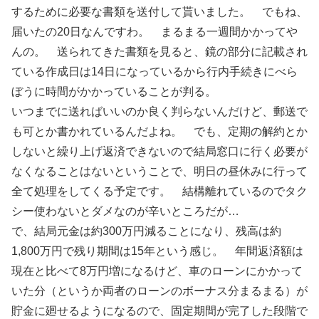
するために必要な書類を送付して貰いました。 でもね、
届いたの20日なんですわ。 まるまる一週間かかってや
んの。 送られてきた書類を見ると、鏡の部分に記載され
ている作成日は14日になっているから行内手続きにべら
ぼうに時間がかかっていることが判る。
いつまでに送ればいいのか良く判らないんだけど、郵送で
も可とか書かれているんだよね。 でも、定期の解約とか
しないと繰り上げ返済できないので結局窓口に行く必要が
なくなることはないということで、明日の昼休みに行って
全て処理をしてくる予定です。 結構離れているのでタク
シー使わないとダメなのが辛いところだが…
で、結局元金は約300万円減ることになり、残高は約
1,800万円で残り期間は15年という感じ。 年間返済額は
現在と比べて8万円増になるけど、車のローンにかかって
いた分（というか両者のローンのボーナス分まるまる）が
貯金に廻せるようになるので、固定期間が完了した段階で