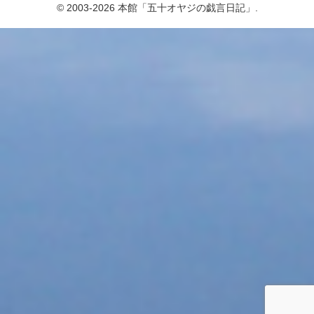
© 2003-2026 本館「五十オヤジの戯言日記」.