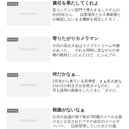
責任を果たしてくれよ
working
某コンテンツ部門で導入するシステムの
社内SEさん。 設置場所とか工事範囲と
か確認しないまま機材を発注したモノだ
から、今になって「収容できないかも」
というものが出てきた。今回導入するの
はラックマウントサーバー2台、UPS2
台、KVM1台、TA...
寄りたがりカメラマン
working
今日の花火大会はライブストリーム中継
があった。 それも同時に見ながらの本
物の観戦だったんだけど...たぶんプロの
テレビカメラマンがカメラを振っている
のだと思うが、何ですぐに寄りたがるの
か疑問に思った。 ウチのカメラマンに
もそういったヤツがい...
何だかなぁ…
working
2月末から来ている若僧君、まぁ若さ故な
のか口の利き方が全然ダメなのだ。 上
司も採用の面接をしたときに「ダメだこ
りゃ」と思ったのはそこらしいが... 1ヶ
月くらい前に一応注意したものの全く改
善されないので再度注意しましたよ。
内容的には最後通...
根拠がないなぁ
working
公式の会議の場で毎分700通のメールを捌
けると公言されたウチの会社のメールサ
ーバー。 以前管理していたボクの感触