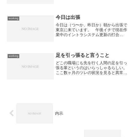
では即時性を要求するのなら100通程度が
限界だと思っていたので驚いた。 ん
で、試しに今日の真っ昼間に空メールを
外部のサーバーに1...
今日は出張
working
今日は（つ〜か、昨日か）朝から出張で
東京に来ています。 午後イチで現在作
業中のイントラシステム更新の打合
せ。 明日、キー局で系列の会議がある
のでそのついでに東京支社での作業を突
っ込んだ関係で、ついでのついでになる
のですが東京で打合せをするこ...
足を引っ張ると言うこと
working
どこの職場にも先を行く人間の足を引っ
張る輩というのはいらっしゃるらしい。
ここ数ヶ月のツレの状況を見ると異常な
勤務実態が浮かび上がってくる。 連
日、帰宅時間が24時をまわり、帰宅後も
自宅で仕事をしたりしているのを目にす
るし、土日祝日も職場に出...
内示