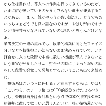
から仕様書作成、導入への作業を行ってきているのだが、
たまに誰が動いているのか良く判らない事実が発覚するこ
とがある。 まぁ、誰がやろうが良い話だし、どうでも良
いっちゃぁどうでも良い話なのですが、やはり部内でキチ
ンと情報共有がなされていないのは拙いと思うんだけどな
ぁ。
業者決定の一連の流れでも、段階的構築に向けたフェイズ
分けなどを技術担当が知らないまま決められていて、いざ
打合せに入った段階で本当に欲しい機能が導入できないと
いう事実が発覚したり… 打合せの時にちょっと深めの話
をした段階で発覚して愕然とするということも出て来始め
た。
「技術系はこいつらに任せる」と宣言するならば、やはり
「こいつら」のチーフ格にはCTO的役割を持たせるべき
だし、管理職自身は金計算という点でCOO的役割やCEO
的役割に徹して欲しいと思うんだけど、根が技術屋だから