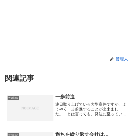
管理人
関連記事
一歩前進
working
連日取り上げている大型案件ですが、よ
うやく一歩前進することが出来まし
た。 とは言っても、発注に至っている
わけではないのですが条件付きでGo!とな
る模様で、最終見積もりへ向けた打ち合
わせを今日・明日と行うことになってい
ます。今日は、取り敢えず...
過ちを繰り返す会社は…
working