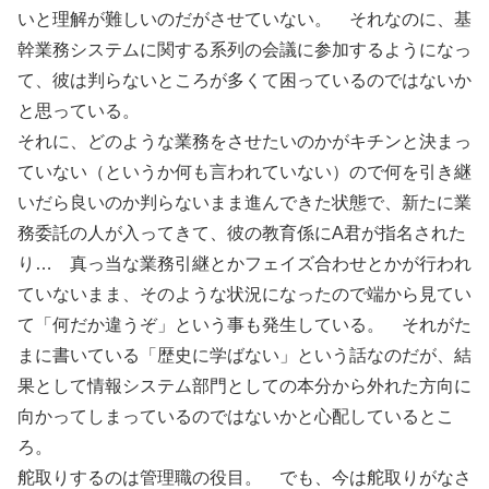
いと理解が難しいのだがさせていない。 それなのに、基
幹業務システムに関する系列の会議に参加するようになっ
て、彼は判らないところが多くて困っているのではないか
と思っている。
それに、どのような業務をさせたいのかがキチンと決まっ
ていない（というか何も言われていない）ので何を引き継
いだら良いのか判らないまま進んできた状態で、新たに業
務委託の人が入ってきて、彼の教育係にA君が指名された
り… 真っ当な業務引継とかフェイズ合わせとかが行われ
ていないまま、そのような状況になったので端から見てい
て「何だか違うぞ」という事も発生している。 それがた
まに書いている「歴史に学ばない」という話なのだが、結
果として情報システム部門としての本分から外れた方向に
向かってしまっているのではないかと心配しているとこ
ろ。
舵取りするのは管理職の役目。 でも、今は舵取りがなさ