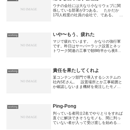
ウチの会社には大なり小なりウェブに関
係している部署が3つある。 たかだか
170人程度の社員の会社で、である。 一
つは某コンテンツ部門のようにウェブを
中心とした“デジタル”コンテンツを取り扱
う部署。 もう一つは某営業企画系部門
のように営業関連...
いや〜もう、疲れた
working
マジで疲れています。 かなりの強行軍
です。昨日はサーバーラック設置とネッ
トワーク関連の工事で朝8時半から夜8時
半まで。 時間的には大したことはない
のですが、工事場所が分散しているので
歩き回りで脚が棒のようになってしまい
ました。 トラブルも幾...
責任を果たしてくれよ
working
某コンテンツ部門で導入するシステムの
社内SEさん。 設置場所とか工事範囲と
か確認しないまま機材を発注したモノだ
から、今になって「収容できないかも」
というものが出てきた。今回導入するの
はラックマウントサーバー2台、UPS2
台、KVM1台、TA...
Ping-Pong
working
判っている者同士2名でやりとりをすれば
直ぐに解決できそうなモノも、間に判っ
ていない者が入って受け渡しを始めると
解決までに時間がかかるようになる。