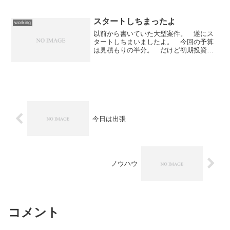
ましてや、判っていない者が判っていな
いが故に情報を曲げてしまったら... 解
決どころか、あらぬ...
スタートしちまったよ
working
以前から書いていた大型案件。 遂にス
タートしちまいましたよ。 今回の予算
は見積もりの半分。 だけど初期投資と
してはハードウェアとかミドルウェアと
かのウエイトが大きくて機能的には3分の
1程度のもの。 残りの部分は2年後に確
実に予算が付くことを...
今日は出張
ノウハウ
コメント