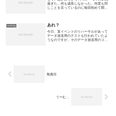
過ぎた。何も成長しなかった。何度も同
じことを言っているのに毎回初めて聞く
ような顔をしている。糞ガキ以下。コレ
までに費やした金と時間を僕たちに返し
て欲しいと思う。単なる頭数が今回の人
事を招いたのだから...
あれ？
working
今日、某イベントのリハーサルがあって
データ放送用のテストも行われていたよ
うなのですが、そのデータ放送用のコン
テンツを作った人たちの顔は見かけなか
ったのです。 で、某データ放送用のシ
ステムを作ったP社のSE兼PGさんが来て
いたのですわ。何で？...
無責任
う〜む…