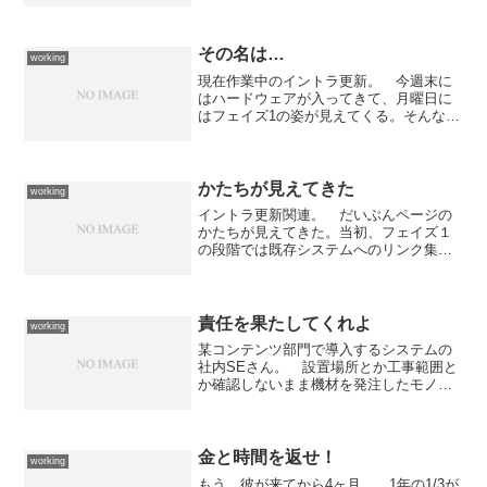
旧イントラのログイン画面に「新イント
ラ運用開始日の告知」を付けたり、運用
開始日からの「新イントラへ...
その名は…
working
現在作業中のイントラ更新。 今週末に
はハードウェアが入ってきて、月曜日に
はフェイズ1の姿が見えてくる。そんなシ
ステムの名は「DAXFND（だっくすふん
と）」 愛称ありきの、こじつけ英語で
すが...せっかくなので、マイミクのデザ
イナーさんにロ...
かたちが見えてきた
working
イントラ更新関連。 だいぶんページの
かたちが見えてきた。当初、フェイズ１
の段階では既存システムへのリンク集的
な形態でしかリリースできない予定だっ
たのですが、プログラマさんの頑張り
（何と5日間程度の滞在予定が2週間にな
ってしまっているのですよ...
責任を果たしてくれよ
working
某コンテンツ部門で導入するシステムの
社内SEさん。 設置場所とか工事範囲と
か確認しないまま機材を発注したモノだ
から、今になって「収容できないかも」
というものが出てきた。今回導入するの
はラックマウントサーバー2台、UPS2
台、KVM1台、TA...
金と時間を返せ！
working
もう、彼が来てから4ヶ月。 1年の1/3が