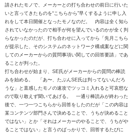
請されたモノで、メーカーとの打ち合わせの前日に行いた
いと言ってきたものを“こちらから”早くするように申し入
れをして本日開催となったモノなのだ。 内容は全く知ら
されていなかったので相手が何を望んでいるのかが全く判
らなかったのだが、打ち合わせに入ってから「先月こちら
が提示した、そのシステムのネットワーク構成案などに関
してのメーカーからの質問事項い関しての回答要請」であ
ることが判った。
打ち合わせが始まり、SE氏がメーカーからの質問の棒読
みを始める。 「あ〜、たぶんSE氏は判ってないんだろ
うな」と直感したモノの速攻でツッコミ入れると可哀想な
ので取り敢えず聞いてあげる。 一通り棒読みが終わった
後で、一つ一つこちらから回答をしたのだが「この内容は
某コンテンツ部門さんで決めることで、うちが決めること
ではない」とか「それはメーカーのやることで、うちがや
ることではない」と言うのばっかりで、回答するたびに