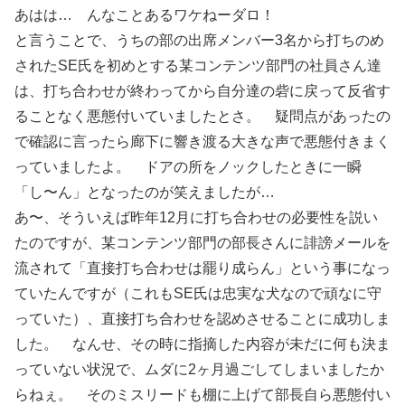
あはは… んなことあるワケねーダロ！
と言うことで、うちの部の出席メンバー3名から打ちのめ
されたSE氏を初めとする某コンテンツ部門の社員さん達
は、打ち合わせが終わってから自分達の砦に戻って反省す
ることなく悪態付いていましたとさ。 疑問点があったの
で確認に言ったら廊下に響き渡る大きな声で悪態付きまく
っていましたよ。 ドアの所をノックしたときに一瞬
「し〜ん」となったのが笑えましたが…
あ〜、そういえば昨年12月に打ち合わせの必要性を説い
たのですが、某コンテンツ部門の部長さんに誹謗メールを
流されて「直接打ち合わせは罷り成らん」という事になっ
ていたんですが（これもSE氏は忠実な犬なので頑なに守
っていた）、直接打ち合わせを認めさせることに成功しま
した。 なんせ、その時に指摘した内容が未だに何も決ま
っていない状況で、ムダに2ヶ月過ごしてしまいましたか
らねぇ。 そのミスリードも棚に上げて部長自ら悪態付い