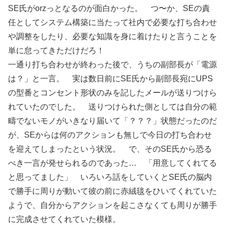
SE氏がorzっとなるのが面白かった。 つ〜か、SEの責
任としてシステム構築に当たって社内で必要な打ち合わせ
や調整をしたり、必要な知識を身に着けたりと言うことを
単に怠ってきただけだろ！
一通り打ち合わせが終わった後で、うちの副部長が「電源
は？」と一言。 実は数日前にSE氏から副部長宛にUPS
の型番とコンセント形状のみを記したメールが送りつけら
れていたのでした。 送りつけられた側としては自分の範
疇でないモノがいきなり届いて「？？？」状態だったのだ
が、SEからは何のアクションも無しで今日の打ち合わせ
を迎えてしまったという状況。 で、そのSE氏から恐る
べき一言が発せられるのであった… 「用意してくれてる
と思ってました」 いろいろ話をしていくとSE氏の脳内
で勝手に周りが動いて彼の前に赤絨毯をひいてくれていた
ようで、自分からアクションを起こさなくても周りが勝手
に完成させてくれていた模様。