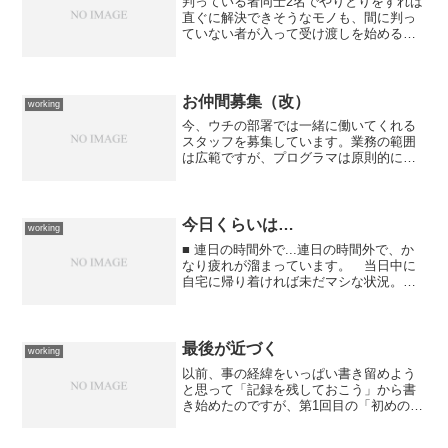
判っている者同士2名でやりとりをすれば
直ぐに解決できそうなモノも、間に判っ
ていない者が入って受け渡しを始めると
解決までに時間がかかるようになる。
ましてや、判っていない者が判っていな
いが故に情報を曲げてしまったら... 解
決どころか、あらぬ...
お仲間募集（改）
working
今、ウチの部署では一緒に働いてくれる
スタッフを募集しています。業務の範囲
は広範ですが、プログラマは原則的に求
めていません。視野の広い柔軟な対応を
出来る方で、人当たりの良い方を求めま
す。興味がある方は何らかの方法で私ま
でご連絡ください。マジメ...
今日くらいは…
working
■ 連日の時間外で...連日の時間外で、か
なり疲れが溜まっています。 当日中に
自宅に帰り着ければ未だマシな状況。
結局、若僧くんと二人で担当している業
務のなかで全ての資料作成作業や対外打
ち合わせが、こっちに回ってきているの
で毎日帰るのが遅く...
最後が近づく
working
以前、事の経緯をいっぱい書き留めよう
と思って「記録を残しておこう」から書
き始めたのですが、第1回目の「初めの一
歩」以降書けないでいたのですよ。 そ
れが一気に最終回になってしまいそうな