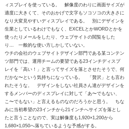
ィスプレイを使っている。 解像度のわりに画面サイズが
適度に大きくて、そのおかげで文字もソコソコの大きさに
なり大変見やすいディスプレイである。 別にデザインを
生業としているわけでもなく、EXCELとかWORDとかを
使ったりメールをしたり、ウェブサイトの閲覧をした
り… 一般的な使い方しかしていない。
ウチの会社のウェブサイトデザイン部門である某コンテン
ツ部門では、運用チームの要望である23インチディスプ
レイを「高い！」と言ってサイズを落とさせたそうで、何
だかな〜という気持ちになっている。 「贅沢」とも言わ
れたそうな。 デザインをしない社員さん達がデザインを
するメンバーのディスプレイに対して「あ〜でもない、
こ〜でもない」と言えるものなのだろうかと思う。 ちな
みに当初希望の23インチから21インチへサイズを落とし
たと言うことなので、実は解像度も1,920×1,200から
1,680×1,050へ落ちているような予感がする。