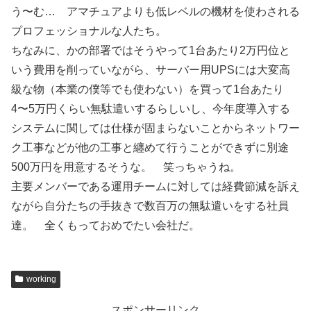
う〜む… アマチュアよりも低レベルの機材を使わされる
プロフェッショナルな人たち。
ちなみに、かの部署ではそうやって1台あたり2万円位と
いう費用を削っていながら、サーバー用UPSには大変高
級な物（本業の僕等でも使わない）を買って1台あたり
4〜5万円くらい無駄遣いするらしいし、今年度導入する
システムに関しては仕様が固まらないことからネットワー
ク工事などが他の工事と纏めて行うことができずに別途
500万円を用意するそうな。 笑っちゃうね。
主要メンバーである運用チームに対しては経費節減を訴え
ながら自分たちの手抜きで数百万の無駄遣いをする社員
達。 全くもっておめでたい会社だ。
working
スポンサーリンク