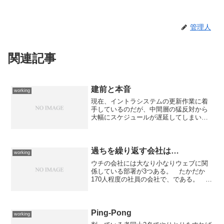
管理人
関連記事
建前と本音
working
現在、イントラシステムの更新作業に着
手しているのだが、中間層の猛反対から
大幅にスケジュールが遅延してしまい導
入に関して物凄く制約が付いた形になっ
てしまって苦労している。一番大きいの
が、3ヶ月ほど新・旧両システムを稼働さ
せて機能分担を図らなけ...
過ちを繰り返す会社は…
working
ウチの会社には大なり小なりウェブに関
係している部署が3つある。 たかだか
170人程度の社員の会社で、である。 一
つは某コンテンツ部門のようにウェブを
中心とした“デジタル”コンテンツを取り扱
う部署。 もう一つは某営業企画系部門
のように営業関連...
Ping-Pong
working