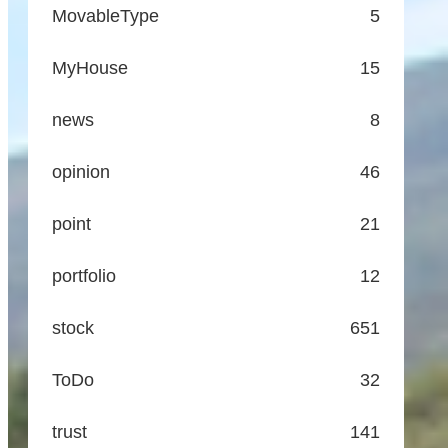
MovableType
5
MyHouse
15
news
8
opinion
46
point
21
portfolio
12
stock
651
ToDo
32
trust
141