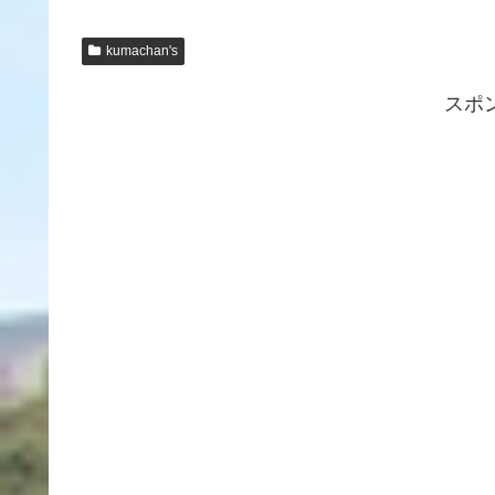
kumachan's
スポ