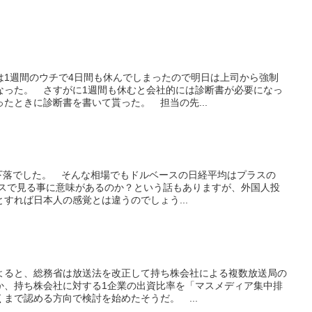
は1週間のウチで4日間も休んでしまったので明日は上司から強制
なった。 さすがに1週間も休むと会社的には診断書が必要になっ
たときに診断書を書いて貰った。 担当の先...
の下落でした。 そんな相場でもドルベースの日経平均はプラスの
ースで見る事に意味があるのか？という話もありますが、外国人投
すれば日本人の感覚とは違うのでしょう...
よると、総務省は放送法を改正して持ち株会社による複数放送局の
か、持ち株会社に対する1企業の出資比率を「マスメディア集中排
くまで認める方向で検討を始めたそうだ。 ...