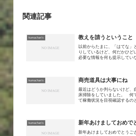
関連記事
教えを請うということ
kumachan's
以前からたまに、「はてな」
りしているけど、何だかひど
必要な情報を何も提示していな
商売道具は大事にね
kumachan's
最近はどうか判らないけど、
床掃除をしていました。 何
て稼働状況を目視確認するのと
新年あけましておめで
kumachan's
新年あけましておめでとうご