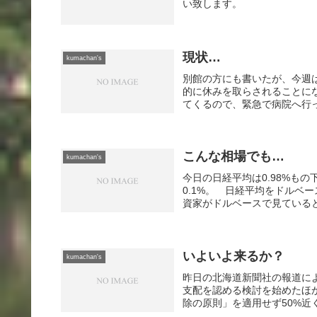
い致します。
現状…
kumachan's
別館の方にも書いたが、今週
的に休みを取らされることに
てくるので、緊急で病院へ行っ
こんな相場でも…
kumachan's
今日の日経平均は0.98%も
0.1%。 日経平均をドルベ
資家がドルベースで見ていると
いよいよ来るか？
kumachan's
昨日の北海道新聞社の報道に
支配を認める検討を始めたほ
除の原則」を適用せず50%近