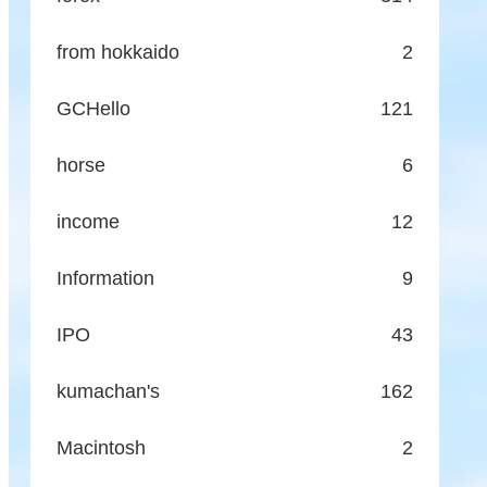
from hokkaido
2
GCHello
121
horse
6
income
12
Information
9
IPO
43
kumachan's
162
Macintosh
2