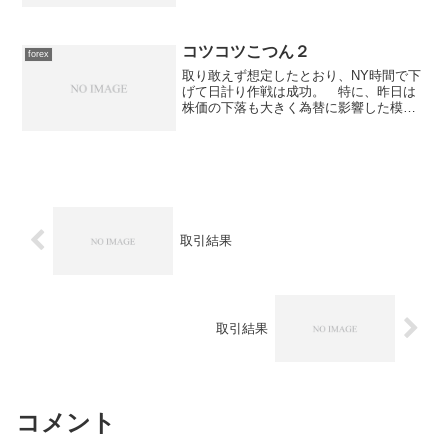
コツコツこつん２
forex
取り敢えず想定したとおり、NY時間で下
げて日計り作戦は成功。 特に、昨日は
株価の下落も大きく為替に影響した模様
なので、株価が上昇していたらどうなっ
ていたかは判らない。NZD/JPYショート
20,00085.182007/04/04NZD/J...
取引結果
取引結果
コメント