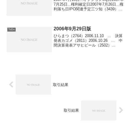
7月25日...権利確定日2007年7月26日...権
利落ち日IPO関連予定三ツ知（3439）需
要申告...2007年7月06日〜7月12日価格決
定...2007年7月13日上場日...2...
2006年9月29日版
ToDo
ひらまつ（2764）2006.11.10 ... 決算
発表カゴメ（2811）2006.10.26 ... 中
間決算発表アサヒビール（2502）
2006.12.22 ... 権利付最終購入日
2006.12.28 ... 割当基準日2007.2...
取引結果
取引結果