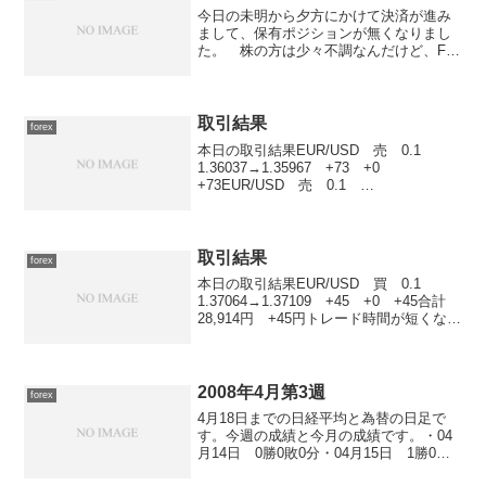
今日の未明から夕方にかけて決済が進み
まして、保有ポジションが無くなりまし
た。 株の方は少々不調なんだけど、FX
の方はコツコツと小金を稼いで順調に持
ち金を増やしています。 現在の相場を
見る限りではNZDがもうそろそろ一気に
円高方向に振れそうな...
取引結果
forex
本日の取引結果EUR/USD 売 0.1
1.36037→1.35967 +73 +0
+73EUR/USD 売 0.1
1.35957→1.35942 +15 -2
+13EUR/USD 売 0.1
1.35994→1.35942 +54...
取引結果
forex
本日の取引結果EUR/USD 買 0.1
1.37064→1.37109 +45 +0 +45合計
28,914円 +45円トレード時間が短くなっ
て、ストレスフリーに一歩近づいたシロ
クマ 君
2008年4月第3週
forex
4月18日までの日経平均と為替の日足で
す。今週の成績と今月の成績です。・04
月14日 0勝0敗0分・04月15日 1勝0敗0
分 +10,000円・04月16日 3勝0敗0分