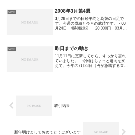
+35,600円・04月17日 5勝0敗0分
+28,000円・0...
2008年3月第4週
forex
3月28日までの日経平均と為替の日足で
す。今週の成績と今月の成績です。・03
月24日 4勝0敗0分 +20,000円・03月25
日 3勝0敗0分 +13,600円・03月26日
5勝0敗0分 +22,400円・03月27日 2勝0
敗0分 +...
昨日までの動き
forex
11月11日に更新してから、すっかり忘れ
ていました。 今回はちょっと趣向を変
えて、今年の7月23日（円が急騰する直
前）からの各通貨ペア（全てクロス円）
の動きを比較チャートにしてみまし
た。 これによると、一番下げている通
貨ペアで取引して居る事...
取引結果
新年明けましておめでとうございます