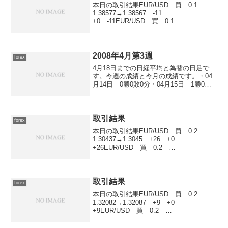
本日の取引結果EUR/USD 買 0.1
1.38577→1.38567 -11
+0 -11EUR/USD 買 0.1
1.38575→1.38567 -9 +0 -9合計
28,894円 -20円トレード時間が短くなっ
て、ストレスフリー...
2008年4月第3週
forex
4月18日までの日経平均と為替の日足で
す。今週の成績と今月の成績です。・04
月14日 0勝0敗0分・04月15日 1勝0敗0
分 +10,000円・04月16日 3勝0敗0分
+35,600円・04月17日 5勝0敗0分
+28,000円・0...
取引結果
forex
本日の取引結果EUR/USD 買 0.2
1.30437→1.3045 +26 +0
+26EUR/USD 買 0.2
1.30406→1.30429 +46 +0
+46EUR/USD 買 0.2
1.30406→1.30486 +161...
取引結果
forex
本日の取引結果EUR/USD 買 0.2
1.32082→1.32087 +9 +0
+9EUR/USD 買 0.2
1.32079→1.32087 +15 +0
+15EUR/USD 買 0.2