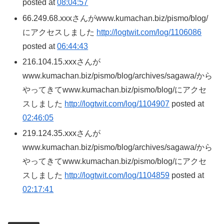
posted at
08:04:57
66.249.68.xxxさんがwww.kumachan.biz/pismo/blog/
にアクセスしました
http://logtwit.com/log/1106086
posted at
06:44:43
216.104.15.xxxさんが
www.kumachan.biz/pismo/blog/archives/sagawa/から
やってきてwww.kumachan.biz/pismo/blog/にアクセ
スしました
http://logtwit.com/log/1104907
posted at
02:46:05
219.124.35.xxxさんが
www.kumachan.biz/pismo/blog/archives/sagawa/から
やってきてwww.kumachan.biz/pismo/blog/にアクセ
スしました
http://logtwit.com/log/1104859
posted at
02:17:41