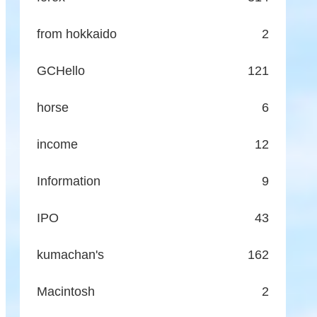
from hokkaido
2
GCHello
121
horse
6
income
12
Information
9
IPO
43
kumachan's
162
Macintosh
2