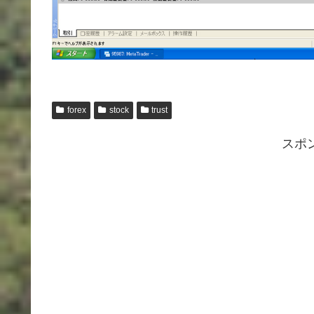
forex
stock
trust
スポ