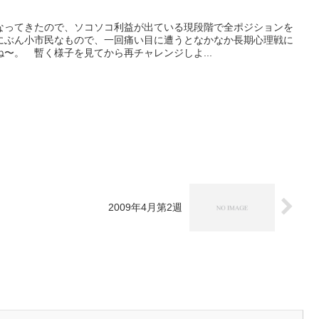
なってきたので、ソコソコ利益が出ている現段階で全ポジションを
にぶん小市民なもので、一回痛い目に遭うとなかなか長期心理戦に
〜。 暫く様子を見てから再チャレンジしよ...
2009年4月第2週