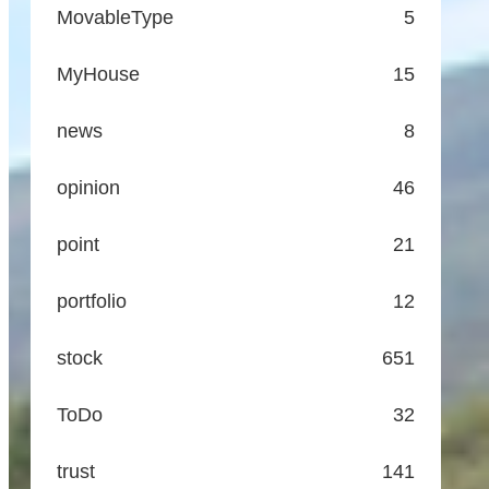
MovableType
5
MyHouse
15
news
8
opinion
46
point
21
portfolio
12
stock
651
ToDo
32
trust
141