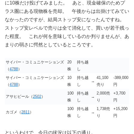
に10株だけ投げてみました。 あと、現金確保のためプ
ラス圏にある現物株を売却。 午後からは出掛けてみてい
なかったのですが、結局ストップ安になったんですね。
ストップ安レベルで売りは全て消化して、買いが若干残っ
た程度。 これが何を意味しているのか判りませんが、あ
まりの弱さに愕然としているところです。
サイバー・コミュニケーションズ
20
持ち越
（
4788
）
株
し
サイバー・コミュニケーションズ
10
持ち越
41,100
-389,000
→
（
4788
）
株
し
売り
円
100
持ち越
2,000売
+3,700
アサヒビール（
2502
）
→
株
し
り
円
100
持ち越
1,738売
+15,200
カゴメ（
2811
）
→
株
し
り
円
というわけで、今日の状況は以下の通り。