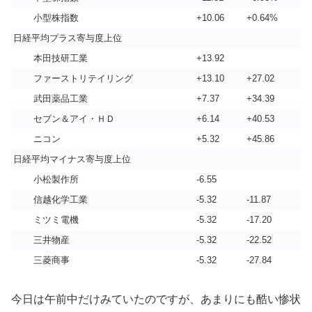
小型株指数
+10.06
+0.64%
日経平均プラス寄与度上位
本田技研工業
+13.92
ファーストリテイリング
+13.10
+27.02
武田薬品工業
+7.37
+34.39
セブン＆アイ・ＨＤ
+6.14
+40.53
ニコン
+5.32
+45.86
日経平均マイナス寄与度上位
小松製作所
-6.55
信越化学工業
-5.32
-11.87
ミツミ電機
-5.32
-17.20
三井物産
-5.32
-22.52
三菱商事
-5.32
-27.84
今日は午前中だけみていたのですが、あまりにも酷い惨状