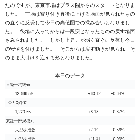
たのですが、東京市場はプラス圏からのスタートとなりま
した。 前場は寄り付き直後に下げる場面が見られたもの
の直ぐに反発して今日の高値圏での揉み合いとなりまし
た。 後場に入ってからは一段安となったものの戻す場面
もみられました。 しかし上昇力が弱く直ぐに反落し今日
の安値を付けました。 そこからは戻す動きが見られ、そ
のまま大引けを迎える形となりました。
本日のデータ
日経平均終値
12,689.59
+80.12
+0.64%
TOPIX終値
1,220.55
+8.18
+0.67%
東証一部規模別
大型株指数
+7.19
+0.56%
中型株指数
+11.31
+0.93%