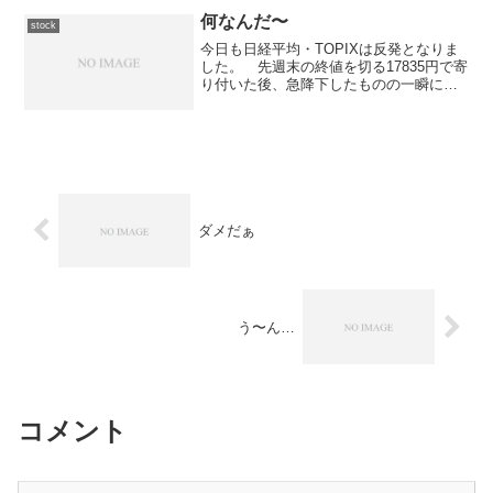
に出したものの特に悪い話はなく、今ま
での傾向から言えば来...
何なんだ〜
stock
今日も日経平均・TOPIXは反発となりま
した。 先週末の終値を切る17835円で寄
り付いた後、急降下したものの一瞬にし
て切り返し、30分間で17,900円台前半ま
で上昇。 前場は、そのあたりで揉み合
って終わったのですが、後場は一段高と
なり1...
ダメだぁ
う〜ん…
コメント