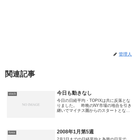
管理人
関連記事
今日も動きなし
stock
今日の日経平均・TOPIXは共に反落とな
りました。 昨晩のNY市場の地合を引き
継いでマイナス圏からのスタートとなっ
た東京市場ですが、前場前半は右肩下が
りの下落相場となりました。 後半に入
ってからは僅かずつ戻す展開となりまし
た。 後場に入って...
2008年1月第5週
forex
2月1日までの日経平均と為替の日足で