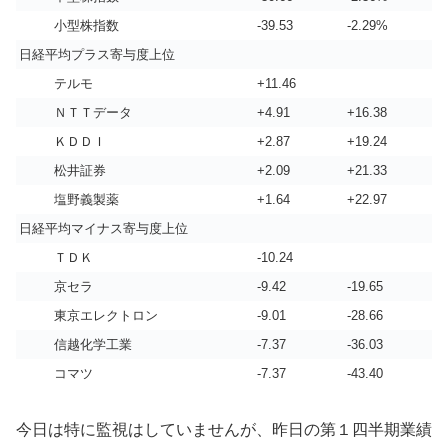
小型株指数
-39.53
-2.29%
日経平均プラス寄与度上位
テルモ
+11.46
ＮＴＴデータ
+4.91
+16.38
ＫＤＤＩ
+2.87
+19.24
松井証券
+2.09
+21.33
塩野義製薬
+1.64
+22.97
日経平均マイナス寄与度上位
ＴＤＫ
-10.24
京セラ
-9.42
-19.65
東京エレクトロン
-9.01
-28.66
信越化学工業
-7.37
-36.03
コマツ
-7.37
-43.40
今日は特に監視はしていませんが、昨日の第１四半期業績