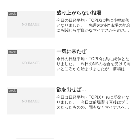
発するなどボラティリティの高めの動き
となりました。 今日の高値を付けたと
ころで反転下降し前...
盛り上がらない相場
stock
今日の日経平均・TOPIXは共に小幅続落
となりました。 先週末のNY市場の地合
にも関わらず僅かなマイナスからのスタ
ートとなった東京市場ですが、前場は揉
み合いながらの上昇相場となり、高値引
けとなりました。 後場に入ってからは
一段安となり揉み合...
一気に来たぜ
stock
今日の日経平均・TOPIXは共に続伸とな
りました。 昨日のNYの地合を受けて高
いところから始まりましたが、前場は
16,850円を挟んでの揉み合いとなりまし
た。 後場に入ってからは一段安とな
り、16,800円台前半での揉み合いとなり
ましたが、...
欲を出せば…
stock
今日は日経平均・TOPIXともに反発とな
りました。 今日は前場寄り直後はプラ
スだったものの、間もなくマイナスへ転
落。 しかしながら、商いが少ないのに
強い相場で10時過ぎくらいから反転上
昇。 後場に入ってからは一段高とな
り、大引けは119.9...