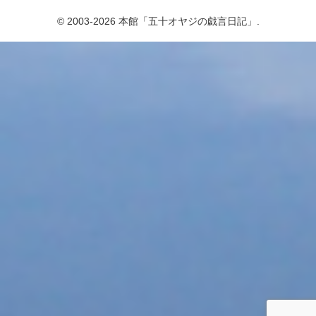
© 2003-2026 本館「五十オヤジの戯言日記」.