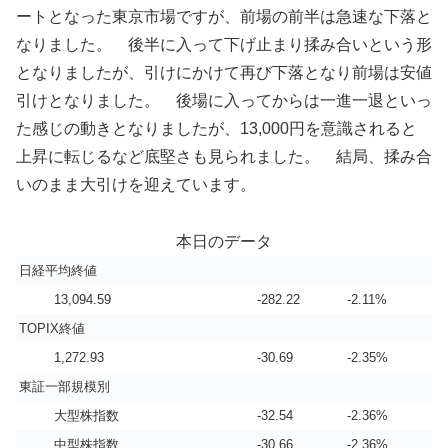
ートとなった東京市場ですが、前場の前半は急速な下落と
なりました。 後半に入って下げ止まり揉み合いという形
となりましたが、引けにかけて再び下落となり前場は安値
引けとなりました。 後場に入ってからは一進一退といっ
た感じの動きとなりましたが、13,000円を意識されると
上昇に転じるなど底堅さも見られました。 結局、揉み合
いのまま大引けを迎えています。
本日のデータ
日経平均終値
13,094.59
-282.22
-2.11%
TOPIX終値
1,272.93
-30.69
-2.35%
東証一部規模別
大型株指数
-32.54
-2.36%
中型株指数
-30.66
-2.36%