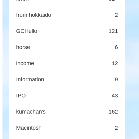
from hokkaido
2
GCHello
121
horse
6
income
12
Information
9
IPO
43
kumachan's
162
Macintosh
2