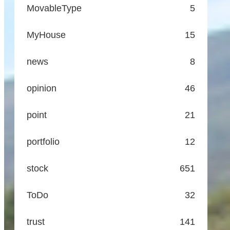
MovableType
5
MyHouse
15
news
8
opinion
46
point
21
portfolio
12
stock
651
ToDo
32
trust
141