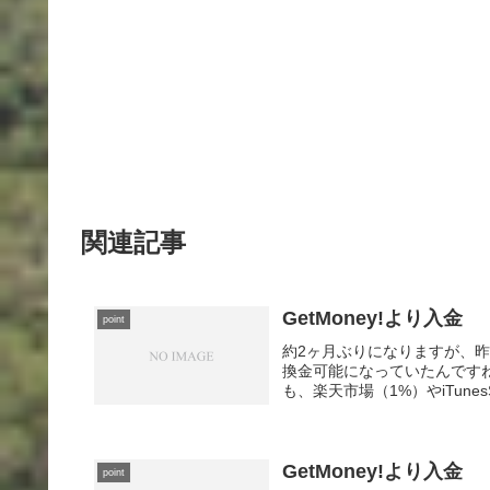
関連記事
GetMoney!より入金
point
約2ヶ月ぶりになりますが、昨日
換金可能になっていたんですね
も、楽天市場（1%）やiTunesSt
GetMoney!より入金
point