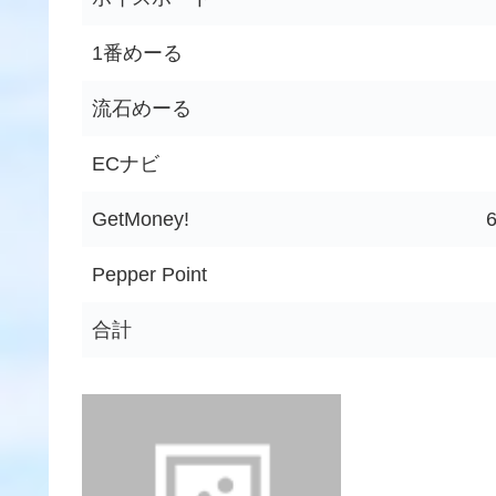
1番めーる
流石めーる
ECナビ
GetMoney!
Pepper Point
合計