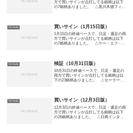
方で買いサインが点灯してる銘柄は以下
の7銘柄ありました。 △黒川木徳フィナ
ンシャルＨＤ（8737） △富山銀行
（8365） △ＤＯＷＡＨＤ（5714） △
橋本総業（7570） △ＶＳＮ（2135）
△...
買いサイン（1月15日版）
GCHello
1月15日の終値ベースで、日足・週足の両
方で買いサインが点灯してる銘柄は以下
の7銘柄ありました。 △ケー・エフ・シ
ー（3420） △ふくおかフィナンシャル
グループ（8354） △東祥（8920） △
ソリトンシステムズ（3040） △コロナ
（...
検証（10月31日版）
GCHello
10月31日の終値ベースで、日足・週足の
両方で買いサインが点灯してる銘柄は以
下の23銘柄ありました。 △セーラー万
年筆（7992） △大豊建設（1822） △
イチタン（5645） △神鋼鋼線工業
（5660） △トマト銀行（8542）
△ST...
買いサイン（12月3日版）
GCHello
12月3日の終値ベースで、日足・週足の両
方で買いサインが点灯してる銘柄は以下
の26銘柄ありました。 △日商インター
ライフ（1986） △セキド（9878） △
エムティジェネックス（9820） △ハナ
テン（9870） △ホウトク（7973） ...