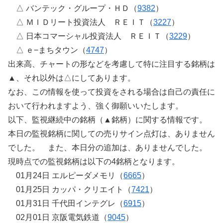
△ バンテック・グループ・ＨＤ（
9382
）
△ ＭＩＤリート投資法人 ＲＥＩＴ（
3227
）
△ 日本コマーシャル投資法人 ＲＥＩＴ（
3229
）
△ ｅ−まちタウン（
4747
）
出来高、チャートの形などを考慮して特に注目する銘柄は
▲、それ以外は△にしてあります。
なお、この情報を使って投資をされる場合は自己の責任に
おいて行われますよう、強く御願いいたします。
以下、監視継続中の銘柄（▲銘柄）に関する情報です。
本日の監視銘柄に関しての売りサイン点灯は、ありません
でした。 また、本日分の追加は、ありませんでした。
現時点での監視銘柄は以下の4銘柄となります。
01月24日 エルピーダメモリ（
6665
）
01月25日 カッパ・クリエイト（
7421
）
01月31日 千代田インテグレ（
6915
）
02月01日 京阪電気鉄道（
9045
）