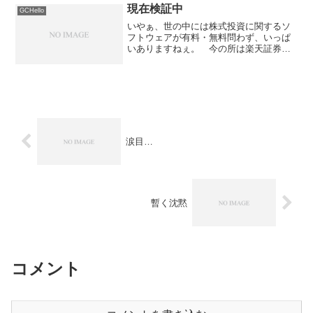
現在検証中
GCHello
いやぁ、世の中には株式投資に関するソ
フトウェアが有料・無料問わず、いっぱ
いありますねぇ。 今の所は楽天証券の
マーケットスピードと、フリーウェアの
オメガチャートを使っているのですが、
いずれも痒いところに手が届かないとい
う感じ。 もちろんリアル...
涙目…
暫く沈黙
コメント