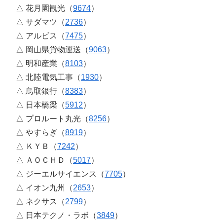
△ 花月園観光（
9674
）
△ サダマツ（
2736
）
△ アルビス（
7475
）
△ 岡山県貨物運送（
9063
）
△ 明和産業（
8103
）
△ 北陸電気工事（
1930
）
△ 鳥取銀行（
8383
）
△ 日本橋梁（
5912
）
△ プロルート丸光（
8256
）
△ やすらぎ（
8919
）
△ ＫＹＢ（
7242
）
△ ＡＯＣＨＤ（
5017
）
△ ジーエルサイエンス（
7705
）
△ イオン九州（
2653
）
△ ネクサス（
2799
）
△ 日本テクノ・ラボ（
3849
）