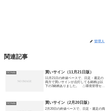
管理人
関連記事
買いサイン（11月21日版）
GCHello
11月21日の終値ベースで、日足・週足の
両方で買いサインが点灯してる銘柄は以
下の3銘柄ありました。 △環境管理セン
ター（4657） △ＴＴＫ（1935） △り
そなＨＤ（8308）出来高、チャートの形
などを考慮して特に注目する銘柄は▲、
それ以...
買いサイン（2月20日版）
GCHello
2月20日の終値ベースで、日足・週足の両