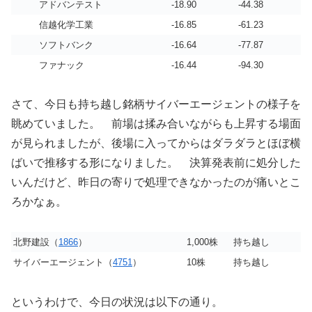
アドバンテスト
-18.90
-44.38
信越化学工業
-16.85
-61.23
ソフトバンク
-16.64
-77.87
ファナック
-16.44
-94.30
さて、今日も持ち越し銘柄サイバーエージェントの様子を
眺めていました。 前場は揉み合いながらも上昇する場面
が見られましたが、後場に入ってからはダラダラとほぼ横
ばいで推移する形になりました。 決算発表前に処分した
いんだけど、昨日の寄りで処理できなかったのが痛いとこ
ろかなぁ。
北野建設（
1866
）
1,000株
持ち越し
サイバーエージェント（
4751
）
10株
持ち越し
というわけで、今日の状況は以下の通り。