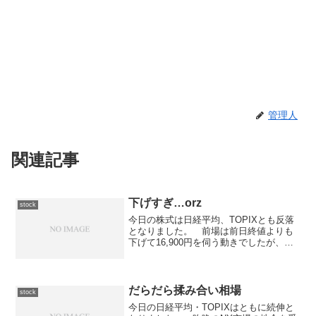
管理人
関連記事
下げすぎ…orz
stock
今日の株式は日経平均、TOPIXとも反落
となりました。 前場は前日終値よりも
下げて16,900円を伺う動きでしたが、後
場に入ってからは急落し16,800円も切っ
てしまう事態に... 何やらタイの株式市
場でも急落したとかで、その影響とも言
われ...
だらだら揉み合い相場
stock
今日の日経平均・TOPIXはともに続伸と