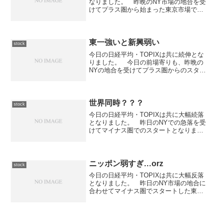
なりました。 昨晩のNY市場の地合を受
けてプラス圏から始まった東京市場です
が、前場は揉み合いながらも上昇傾向の
動きをしていました。 後場に入ってか
らは前引け付近での揉み合いを続け方向
感のない動きとなり...
東一強いと新興弱い
stock
今日の日経平均・TOPIXは共に続伸とな
りました。 今日の前場寄りも、昨晩の
NYの地合を受けてプラス圏からのスター
トとなりました。 前場は揉み合いとな
り、そのまま引けています。 後場に入
ってからは一段高となり高値圏での揉み
合いとなりましたが...
世界同時？？？
stock
今日の日経平均・TOPIXは共に大幅続落
となりました。 昨日のNYでの急落を受
けてマイナス圏でのスタートとなりまし
たが、前場寄りは値が付かない銘柄が多
く先物との鞘が200円以上の逆鞘になった
り、不思議な光景となりました。 基本
的には前場は1...
ニッポン弱すぎ…orz
stock
今日の日経平均・TOPIXは共に大幅反落
となりました。 昨日のNY市場の地合に
合わせてマイナス圏でスタートした東京
市場ですが、前場は寄り付き直後から急
速に値を下げる展開となりました。
今日の安値を付けてからは戻す場面も見