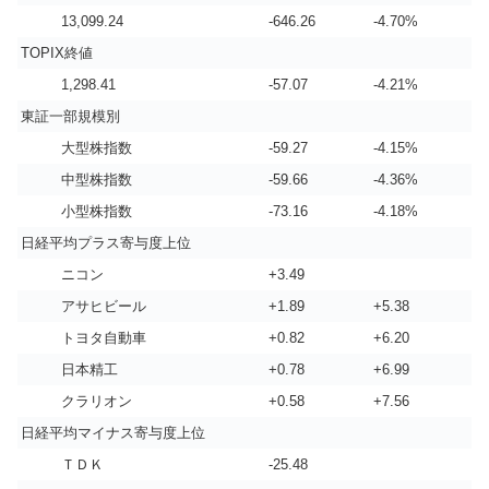
13,099.24
-646.26
-4.70%
TOPIX終値
1,298.41
-57.07
-4.21%
東証一部規模別
大型株指数
-59.27
-4.15%
中型株指数
-59.66
-4.36%
小型株指数
-73.16
-4.18%
日経平均プラス寄与度上位
ニコン
+3.49
アサヒビール
+1.89
+5.38
トヨタ自動車
+0.82
+6.20
日本精工
+0.78
+6.99
クラリオン
+0.58
+7.56
日経平均マイナス寄与度上位
ＴＤＫ
-25.48