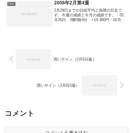
られましたが、限定...
2008年2月第4週
forex
2月29日までの日経平均と為替の日足で
す。今週の成績と今月の成績です。・02
月25日 3勝0敗0分 +14,300円・02月26
日 1勝0敗0分 +5,100円・02月27日 1
勝0敗0分 +7,000円・02月28日 3勝0敗
0分 +53...
買いサイン（2月5日版）
買いサイン（2月6日版）
コメント
コメントを書き込む