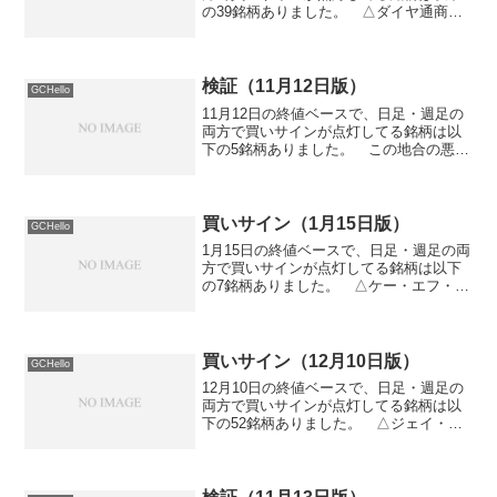
の39銘柄ありました。 △ダイヤ通商
（7462） △佐伯建設工業（1889） △
林兼産業（2286） △大東銀行
（8563） △東京特殊電線（5807） △
佐藤渡辺（...
検証（11月12日版）
GCHello
11月12日の終値ベースで、日足・週足の
両方で買いサインが点灯してる銘柄は以
下の5銘柄ありました。 この地合の悪さ
でも5銘柄も引っかかったのは驚きで
す。 △ファブリカトヤマ（3129） △
テクニカル電子（6716） △光彩工芸
（7878） ...
買いサイン（1月15日版）
GCHello
1月15日の終値ベースで、日足・週足の両
方で買いサインが点灯してる銘柄は以下
の7銘柄ありました。 △ケー・エフ・シ
ー（3420） △ふくおかフィナンシャル
グループ（8354） △東祥（8920） △
ソリトンシステムズ（3040） △コロナ
（...
買いサイン（12月10日版）
GCHello
12月10日の終値ベースで、日足・週足の
両方で買いサインが点灯してる銘柄は以
下の52銘柄ありました。 △ジェイ・ブ
リッジ（9318） △日東化工（5104）
△林兼産業（2286） △日本製麻
（3306） △東京コスモス電機
（6772） △...