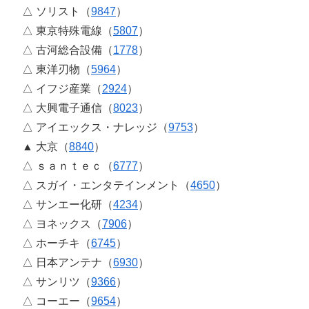
△ ソリスト（
9847
）
△ 東京特殊電線（
5807
）
△ 古河総合設備（
1778
）
△ 東洋刃物（
5964
）
△ イフジ産業（
2924
）
△ 大興電子通信（
8023
）
△ アイエックス・ナレッジ（
9753
）
▲ 大京（
8840
）
△ ｓａｎｔｅｃ（
6777
）
△ スガイ・エンタテインメント（
4650
）
△ サンエー化研（
4234
）
△ ヨネックス（
7906
）
△ ホーチキ（
6745
）
△ 日本アンテナ（
6930
）
△ サンリツ（
9366
）
△ コーエー（
9654
）