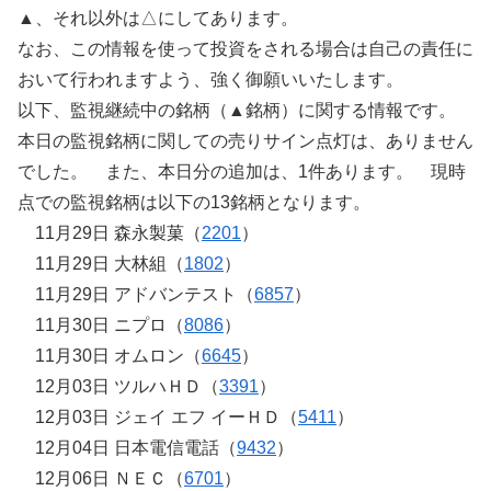
▲、それ以外は△にしてあります。
なお、この情報を使って投資をされる場合は自己の責任に
おいて行われますよう、強く御願いいたします。
以下、監視継続中の銘柄（▲銘柄）に関する情報です。
本日の監視銘柄に関しての売りサイン点灯は、ありません
でした。 また、本日分の追加は、1件あります。 現時
点での監視銘柄は以下の13銘柄となります。
11月29日 森永製菓（
2201
）
11月29日 大林組（
1802
）
11月29日 アドバンテスト（
6857
）
11月30日 ニプロ（
8086
）
11月30日 オムロン（
6645
）
12月03日 ツルハＨＤ（
3391
）
12月03日 ジェイ エフ イーＨＤ（
5411
）
12月04日 日本電信電話（
9432
）
12月06日 ＮＥＣ（
6701
）