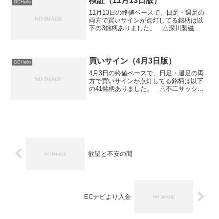
検証（11月13日版）
GCHello
11月13日の終値ベースで、日足・週足の
両方で買いサインが点灯してる銘柄は以
下の3銘柄ありました。 △深川製磁
（5335） △アプレック（8489） △ジ
オマテック（6907）出来高、チャートの
形などを考慮して特に注目する銘柄は
▲、それ以外...
買いサイン（4月3日版）
GCHello
4月3日の終値ベースで、日足・週足の両
方で買いサインが点灯してる銘柄は以下
の41銘柄ありました。 △不二サッシ
（5940） △太平洋興発（8835） △ア
ルバイトタイムス（2341） △長谷工コ
ーポレーション（1808） △エルミッ
ク・ウェ...
欲望と不安の間
ECナビより入金