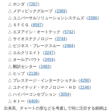
△ ホンダ（
7267
）
△ メディビックグループ（
2369
）
△ ユニバーサルソリューションシステムズ（
3390
）
△ ＳＦＣＧ（
8597
）
△ エヌアイシ・オートテック（
5742
）
△ サイオステクノロジー（
3744
）
△ ビジネス・ブレークスルー（
2464
）
△ エルクリエイト（
3247
）
△ オールアバウト（
2454
）
△ 翻訳センター（
2483
）
△ ヒップ（
2136
）
△ プレステージ・インターナショナル（
4290
）
△ ユナイテッド・テクノロジー・ＨＤ（
2146
）
△ ハイパーコンセプション（
3054
）
△ キトー（
6409
）
出来高、チャートの形などを考慮して特に注目する銘柄は