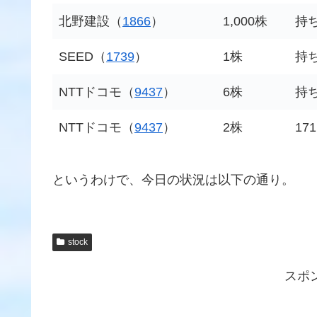
北野建設（
1866
）
1,000株
持
SEED（
1739
）
1株
持
NTTドコモ（
9437
）
6株
持
NTTドコモ（
9437
）
2株
17
というわけで、今日の状況は以下の通り。
stock
スポ