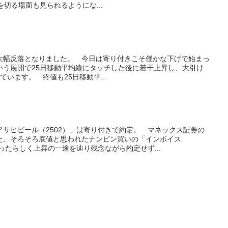
円を切る場面も見られるようにな...
も大幅反落となりました。 今日は寄り付きこそ僅かな下げで始まっ
いう展開で25日移動平均線にタッチした後に若干上昇し、大引け
えています。 終値も25日移動平...
サヒビール（2502）」は寄り付きで約定。 マネックス証券の
た、そろそろ底値と思われたナンピン買いの「インボイス
だったらしく上昇の一途を辿り残念ながら約定せず...