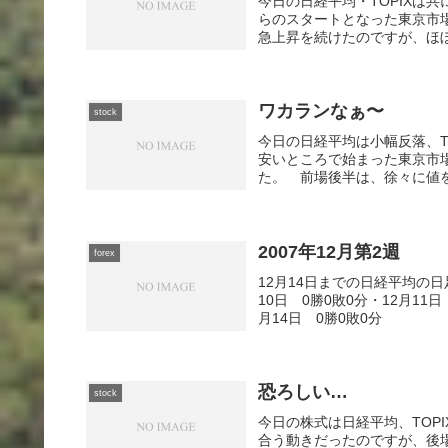
今日の日経平均・TOPIXは
らのスタートとなった東京市
急上昇を続けたのですが、ほぼ
ワカランなぁ〜
stock
今日の日経平均は小幅反落、T
安いところで始まった東京市
た。 前場後半は、徐々に値を
2007年12月第2週
forex
12月14日までの日経平均の
10日 0勝0敗0分・12月11日
月14日 0勝0敗0分
恐ろしい…
stock
今日の株式は日経平均、TOPI
合う動きだったのですが、後場