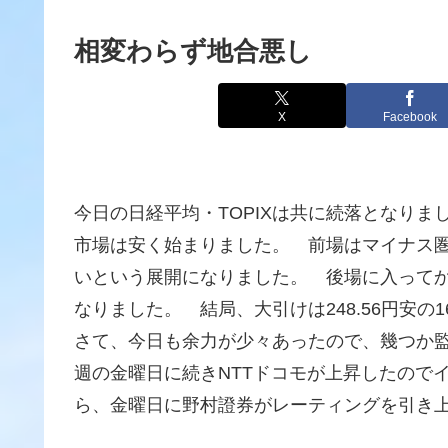
相変わらず地合悪し
X
Facebook
今日の日経平均・TOPIXは共に続落となり
市場は安く始まりました。 前場はマイナス圏か
いという展開になりました。 後場に入ってから
なりました。 結局、大引けは248.56円安の16
さて、今日も余力が少々あったので、幾つか
週の金曜日に続きNTTドコモが上昇したので
ら、金曜日に野村證券がレーティングを引き