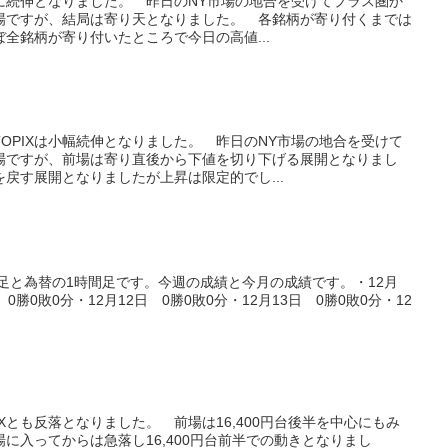
共に続伸となりました。 昨日のNY市場の地合を受けてプラス圏か
場ですが、結局は寄り天となりました。 各銘柄が寄り付くまでは
全銘柄が寄り付いたところで今日の高値...
OPIXは小幅続伸となりました。 昨日のNY市場の地合を受けて
場ですが、前場は寄り直後から下値を切り下げる展開となりまし
戻す展開となりましたが上昇は限定的でし...
日足と為替の1時間足です。今週の成績と今月の成績です。・12月
 0勝0敗0分・12月12日 0勝0敗0分・12月13日 0勝0敗0分・12
Xとも反落となりました。 前場は16,400円台後半を中心にもみ
に入ってからは急落し16,400円台前半での動きとなりまし