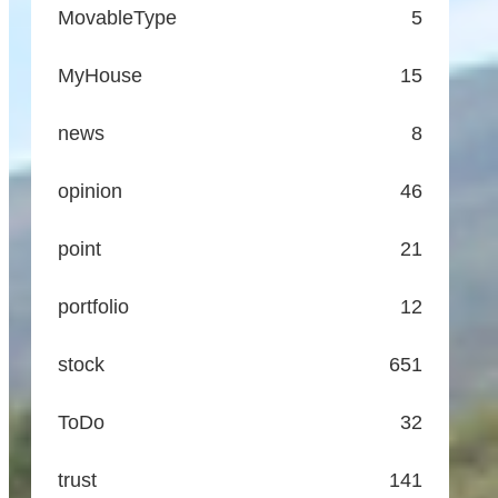
MovableType
5
MyHouse
15
news
8
opinion
46
point
21
portfolio
12
stock
651
ToDo
32
trust
141