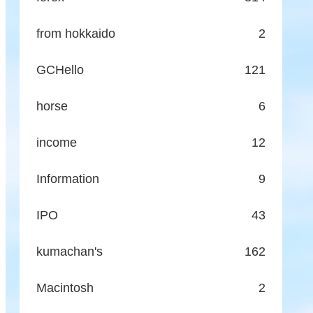
from hokkaido
2
GCHello
121
horse
6
income
12
Information
9
IPO
43
kumachan's
162
Macintosh
2