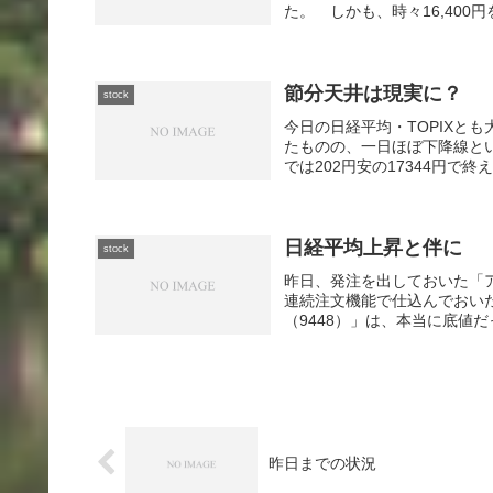
た。 しかも、時々16,400
節分天井は現実に？
stock
今日の日経平均・TOPIXと
たものの、一日ほぼ下降線と
では202円安の17344円で終
日経平均上昇と伴に
stock
昨日、発注を出しておいた「ア
連続注文機能で仕込んでおい
（9448）」は、本当に底値
昨日までの状況