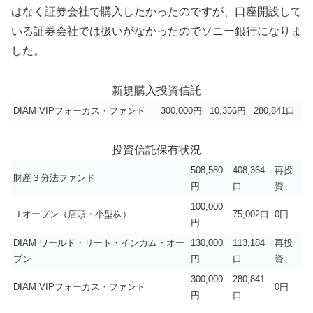
はなく証券会社で購入したかったのですが、口座開設して
いる証券会社では扱いがなかったのでソニー銀行になりま
した。
新規購入投資信託
DIAM VIPフォーカス・ファンド
300,000円
10,356円
280,841口
投資信託保有状況
508,580
408,364
再投
財産３分法ファンド
円
口
資
100,000
Ｊオープン（店頭・小型株）
75,002口
0円
円
DIAM ワールド・リート・インカム・オー
130,000
113,184
再投
プン
円
口
資
300,000
280,841
DIAM VIPフォーカス・ファンド
0円
円
口