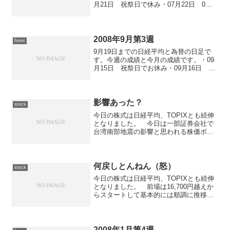
月21日 祝祭日で休み・07月22日 0勝0
敗0分・07月23日 1勝0敗0分 +17,500
円・07月24日 0勝0敗0分・07月25日 0
勝0敗0分
2008年9月第3週
forex
9月19日までの日経平均と為替の日足で
す。今週の成績と今月の成績です。・09
月15日 祝祭日でお休み・09月16日 0
勝0敗0分・09月17日 0勝0敗0分・09月
18日 0勝0敗0分・09月19日 0勝0敗0分
影響あった？
stock
今日の株式は日経平均、TOPIXとも続伸
となりました。 今日は一部証券会社で
台湾南部地震の影響と思われる株価ボー
ドの停止があり、その影響なのかは判ら
ないものの後場に入ってからは値動きが
あまりない状況になりました。 日経平
均は一日中17,20...
何戻しとんねん（怒）
stock
今日の株式は日経平均、TOPIXとも続伸
となりました。 前場は16,700円越えか
らスタートして基本的には順調に推移
し、後場に入ってからは16,700円台後半
で揉み合う展開となりましたが、14時40
分頃に16,800円を突破してそのまま終
了...
2008年1月第4週