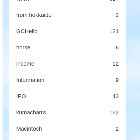
from hokkaido
2
GCHello
121
horse
6
income
12
Information
9
IPO
43
kumachan's
162
Macintosh
2