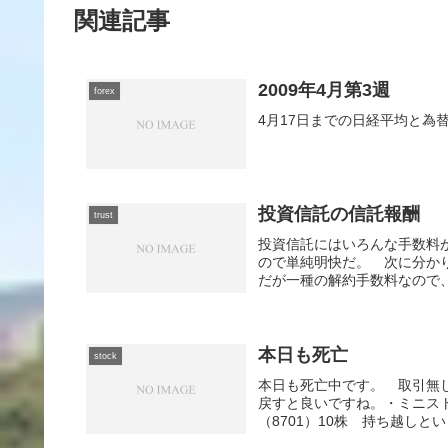
関連記事
2009年4月第3週
forex
4月17日までの日経平均と為
投資信託の信託報酬
trust
投資信託にはいろんな手数料
ので単純明快だ。 次に分か
だが一種の解約手数料なので、
本日も死亡
stock
本日も死亡中です。 取引無し
戻すと良いですね。・ミニストッ
（8701）10株 持ち越しと