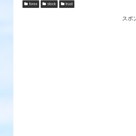
forex
stock
trust
スポ