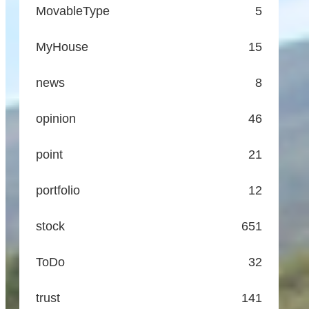
MovableType
5
MyHouse
15
news
8
opinion
46
point
21
portfolio
12
stock
651
ToDo
32
trust
141