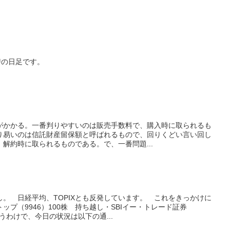
替の日足です。
がかかる。一番判りやすいのは販売手数料で、購入時に取られるも
り易いのは信託財産留保額と呼ばれるもので、回りくどい言い回し
解約時に取られるものである。で、一番問題...
。 日経平均、TOPIXとも反発しています。 これをきっかけに
プ（9946）100株 持ち越し・SBIイー・トレード証券
いうわけで、今日の状況は以下の通...