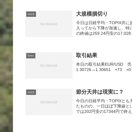
大規模損切り
stock
今日は日経平均・TOPIX共
入ってから下降が加速し、特
の終値は259.24円安の17,02
取引結果
forex
本日の取引結果EUR/USD 売 0.
1.30726→1.30651 +73 +0
節分天井は現実に？
stock
今日の日経平均・TOPIXと
たものの、一日ほぼ下降線と
では202円安の17344円で終