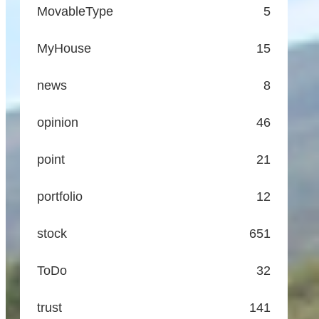
MovableType
5
MyHouse
15
news
8
opinion
46
point
21
portfolio
12
stock
651
ToDo
32
trust
141