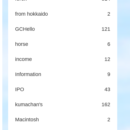
from hokkaido
2
GCHello
121
horse
6
income
12
Information
9
IPO
43
kumachan's
162
Macintosh
2