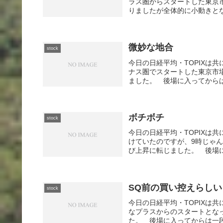
ラス圏からスタートした東京
りましたが全体的に小動きとな
微妙な地合
stock
今日の日経平均・TOPIXは
ナス圏でスタートした東京市場
ました。 後場に入ってからは
ボチボチ
stock
今日の日経平均・TOPIXは
けていたのですが、9時じゃ
び上昇に転じました。 後場に
SQ前の買い控えらしい
stock
今日の日経平均・TOPIXは
なプラスからのスタートとな
た。 後場に入ってからは一段安