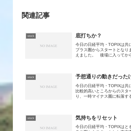
関連記事
底打ちか？
stock
今日の日経平均・TOPIXは
プラス圏からスタートとなり
えました。 後場に入ってから
予想通りの動きだった
stock
今日の日経平均・TOPIXは
比較的高いところからのスタ
り、一時マイナス圏に転落する
気持ちをリセット
stock
今日の日経平均・TOPIXは