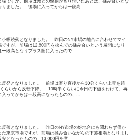
市場ですが、前場は殆どの銘柄が寄り付いたあとは、揉み合いとな
りました。 後場に入ってからは一段高...
共に小幅続落となりました。 昨日のNY市場の地合に合わせてマイ
ですが、前場は12,800円を挟んでの揉み合いという展開になり
一段高となりプラス圏に入ったので...
共に反発となりました。 前場は寄り直後から30分くらい上昇を続
んくらいから反転下降。 10時半くらいに今日の下値を付けて、再
入ってからは一段高になったものの、...
共に反落となりました。 昨日のNY市場の好地合にも関わらず僅か
った東京市場ですが、前場は揉み合いながらの下落相場となりまし
となったものの、13,000円を意...