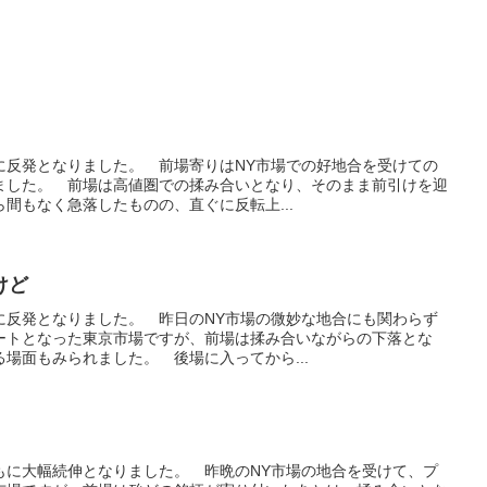
共に反発となりました。 前場寄りはNY市場での好地合を受けての
ました。 前場は高値圏での揉み合いとなり、そのまま前引けを迎
間もなく急落したものの、直ぐに反転上...
けど
共に反発となりました。 昨日のNY市場の微妙な地合にも関わらず
ートとなった東京市場ですが、前場は揉み合いながらの下落とな
場面もみられました。 後場に入ってから...
ともに大幅続伸となりました。 昨晩のNY市場の地合を受けて、プ