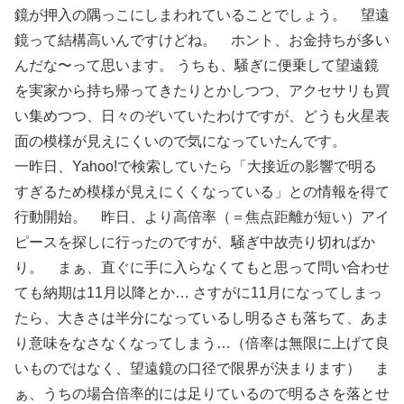
鏡が押入の隅っこにしまわれていることでしょう。 望遠
鏡って結構高いんですけどね。 ホント、お金持ちが多い
んだな〜って思います。 うちも、騒ぎに便乗して望遠鏡
を実家から持ち帰ってきたりとかしつつ、アクセサリも買
い集めつつ、日々のぞいていたわけですが、どうも火星表
面の模様が見えにくいので気になっていたんです。
一昨日、Yahoo!で検索していたら「大接近の影響で明る
すぎるため模様が見えにくくなっている」との情報を得て
行動開始。 昨日、より高倍率（＝焦点距離が短い）アイ
ピースを探しに行ったのですが、騒ぎ中故売り切ればか
り。 まぁ、直ぐに手に入らなくてもと思って問い合わせ
ても納期は11月以降とか… さすがに11月になってしまっ
たら、大きさは半分になっているし明るさも落ちて、あま
り意味をなさなくなってしまう…（倍率は無限に上げて良
いものではなく、望遠鏡の口径で限界が決まります） ま
ぁ、うちの場合倍率的には足りているので明るさを落とせ