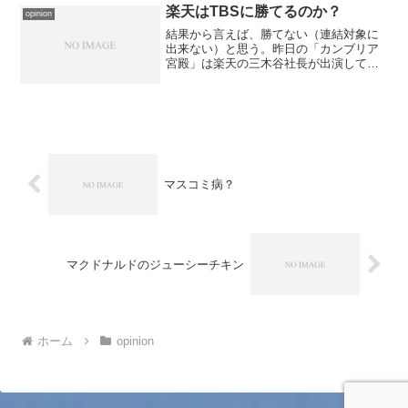
で路上喫煙者には辟易する。...
楽天はTBSに勝てるのか？
opinion
結果から言えば、勝てない（連結対象に
出来ない）と思う。昨日の「カンブリア
宮殿」は楽天の三木谷社長が出演してい
たが、楽天のように「スピード重視・失
敗は次へのステップ」と考える企業の文
化と、テレビ局のように「物事は慎重
に・失敗は許容しない」とい...
マスコミ病？
マクドナルドのジューシーチキン
ホーム
opinion