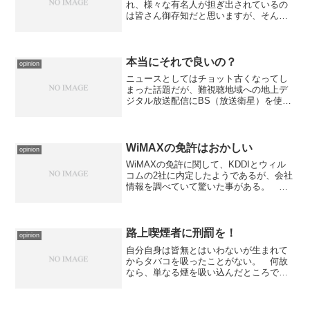
れ、様々な有名人が担ぎ出されているの
は皆さん御存知だと思いますが、そんな
話はさておいて今回の選挙について書い
てみたいと思います。今回の選挙は年金
問題が中心になっているような気がしま
す。 最も激しいのは自...
本当にそれで良いの？
opinion
ニュースとしてはチョット古くなってし
まった話題だが、難視聴地域への地上デ
ジタル放送配信にBS（放送衛星）を使う
事で、総務省・民放キー局・NHKが合意
したそうだ。 地上デジタル放送への切
替で非常に困難を極めているのが、難視
聴地域への配信である...
WiMAXの免許はおかしい
opinion
WiMAXの免許に関して、KDDIとウィル
コムの2社に内定したようであるが、会社
情報を調べていて驚いた事がある。 そ
れは、株主構成だ。 以下に記す。
KDDI：京セラ（12.8%）、トヨタ自動車
（11.1%）、東京電力（8.0%）...ウィ
ル...
路上喫煙者に刑罰を！
opinion
自分自身は皆無とはいわないが生まれて
からタバコを吸ったことがない。 何故
なら、単なる煙を吸い込んだところで精
神的な落ち着きを得られるわけでもな
く、健康的なリスクを考えるとメリット
は何もないからである。そんな人間なの