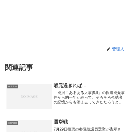
管理人
関連記事
喉元過ぎれば…
opinion
「発掘！あるある大事典II」の捏造発覚事
件から約一年が経って、そろそろ視聴者
の記憶からも消え去ってきただろうとで
も考えたのだろうか、日本民間放送連盟
を除名された関西テレビ放送が復帰する
そうだ。 「喉元過ぎれば熱さを忘れ
る」とは良く言ったもの...
選挙戦
opinion
7月29日投票の参議院議員選挙が告示さ