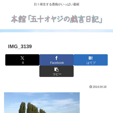
日々発生する愚痴がいっぱい凝縮
IMG_3139
X
Facebook
はてブ
コピー
2014.04.18